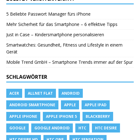
5 Beliebte Passwort Manager fürs iPhone
Mehr Sicherheit für das Smartphone – 6 effektive Tipps
Just in Case – Kindersmartphone personalisieren
Smartwatches: Gesundheit, Fitness und Lifestyle in einem
Gerät
Mobile Trend GmbH – Smartphone Trends immer auf der Spur
SCHLAGWÖRTER
ACER
ALLNET FLAT
ANDROID
ANDROID SMARTPHONE
APPLE
APPLE IPAD
APPLE IPHONE
APPLE IPHONE 5
BLACKBERRY
GOOGLE
GOOGLE ANDROID
HTC
HTC DESIRE
HTC DESIRE HD
HTC ONE
HTC SENSATION