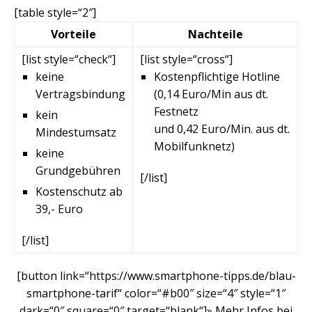
[table style=“2″]
Vorteile
Nachteile
[list style=“check“]
[list style=“cross“]
keine
Kostenpflichtige Hotline
Vertragsbindung
(0,14 Euro/Min aus dt.
Festnetz
kein
und 0,42 Euro/Min. aus dt.
Mindestumsatz
Mobilfunknetz)
keine
Grundgebühren
[/list]
Kostenschutz ab
39,- Euro
[/list]
[button link=“https://www.smartphone-tipps.de/blau-
smartphone-tarif“ color=“#b00″ size=“4″ style=“1″
dark=“0″ square=“0″ target=“blank“]» Mehr Infos bei