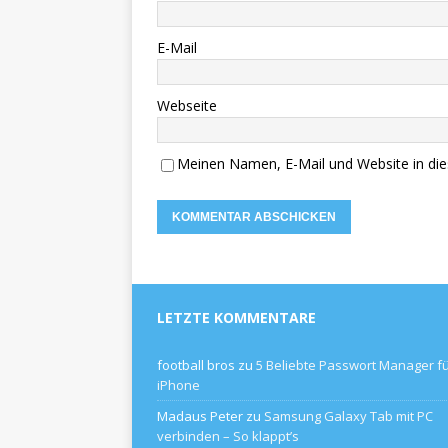
E-Mail
Webseite
Meinen Namen, E-Mail und Website in die
LETZTE KOMMENTARE
football bros
zu
5 Beliebte Passwort Manager f
iPhone
Madaus Peter
zu
Samsung Galaxy Tab mit PC
verbinden – So klappt’s