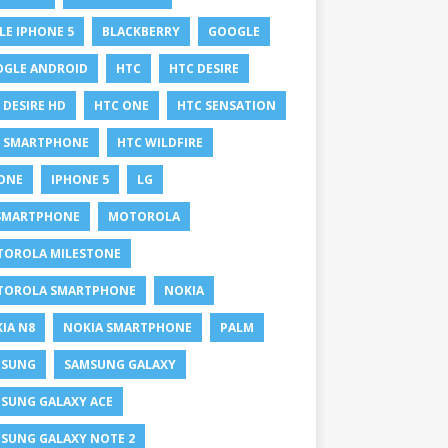
LE IPHONE 5
BLACKBERRY
GOOGLE
GLE ANDROID
HTC
HTC DESIRE
 DESIRE HD
HTC ONE
HTC SENSATION
 SMARTPHONE
HTC WILDFIRE
ONE
IPHONE 5
LG
SMARTPHONE
MOTOROLA
OROLA MILESTONE
TOROLA SMARTPHONE
NOKIA
IA N8
NOKIA SMARTPHONE
PALM
MSUNG
SAMSUNG GALAXY
SUNG GALAXY ACE
SUNG GALAXY NOTE 2