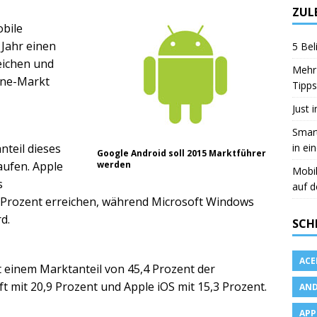
ZUL
bile
 Jahr einen
5 Bel
eichen und
Mehr 
one-Markt
Tipps
Just 
Smart
in ei
nteil dieses
Google Android soll 2015 Marktführer
aufen. Apple
werden
Mobi
s
auf d
 Prozent erreichen, während Microsoft Windows
d.
SCH
ACE
 einem Marktanteil von 45,4 Prozent der
t mit 20,9 Prozent und Apple iOS mit 15,3 Prozent.
AND
APP