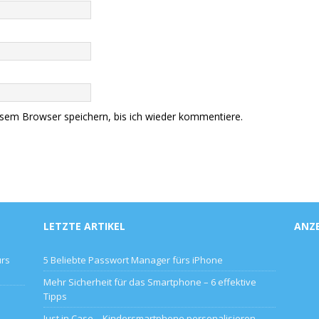
sem Browser speichern, bis ich wieder kommentiere.
LETZTE ARTIKEL
ANZ
ürs
5 Beliebte Passwort Manager fürs iPhone
Mehr Sicherheit für das Smartphone – 6 effektive
Tipps
Just in Case – Kindersmartphone personalisieren