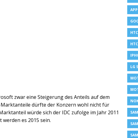
APP
GOO
HTC
HTC
IPH
LG 
MOT
MO
rosoft zwar eine Steigerung des Anteils auf dem
NOK
Marktanteile dürfte der Konzern wohl nicht für
arktanteil würde sich der IDC zufolge im Jahr 2011
SA
t werden es 2015 sein.
SAM
SAM