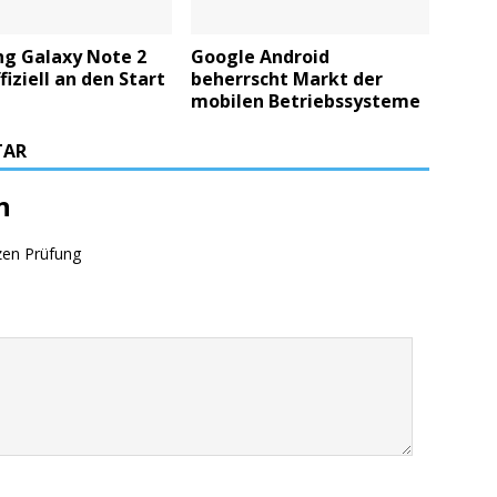
g Galaxy Note 2
Google Android
fiziell an den Start
beherrscht Markt der
mobilen Betriebssysteme
TAR
n
zen Prüfung