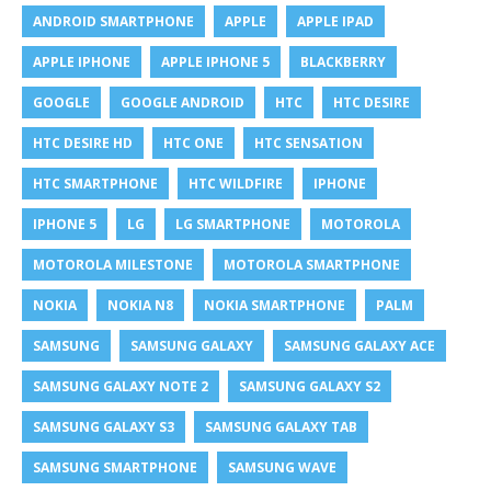
ANDROID SMARTPHONE
APPLE
APPLE IPAD
APPLE IPHONE
APPLE IPHONE 5
BLACKBERRY
GOOGLE
GOOGLE ANDROID
HTC
HTC DESIRE
HTC DESIRE HD
HTC ONE
HTC SENSATION
HTC SMARTPHONE
HTC WILDFIRE
IPHONE
IPHONE 5
LG
LG SMARTPHONE
MOTOROLA
MOTOROLA MILESTONE
MOTOROLA SMARTPHONE
NOKIA
NOKIA N8
NOKIA SMARTPHONE
PALM
SAMSUNG
SAMSUNG GALAXY
SAMSUNG GALAXY ACE
SAMSUNG GALAXY NOTE 2
SAMSUNG GALAXY S2
SAMSUNG GALAXY S3
SAMSUNG GALAXY TAB
SAMSUNG SMARTPHONE
SAMSUNG WAVE