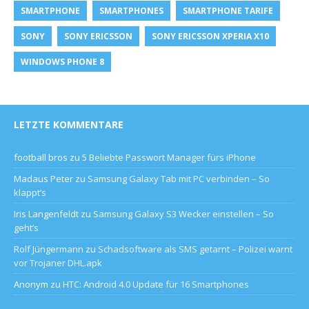
SMARTPHONE
SMARTPHONES
SMARTPHONE TARIFE
SONY
SONY ERICSSON
SONY ERICSSON XPERIA X10
WINDOWS PHONE 8
LETZTE KOMMENTARE
football bros
zu
5 Beliebte Passwort Manager fürs iPhone
Madaus Peter
zu
Samsung Galaxy Tab mit PC verbinden – So
klappt’s
Iris Langenfeldt
zu
Samsung Galaxy S3 Wecker einstellen – So
geht’s
Rolf Jüngermann
zu
Schadsoftware als SMS getarnt – Polizei warnt
vor Trojaner DHL.apk
Anonym
zu
HTC: Android 4.0 Update für 16 Smartphones