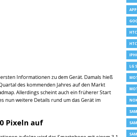
APP
GOO
HTC
HTC
IPH
LG 
 ersten Informationen zu dem Gerät. Damals hieß
MOT
n Quartal des kommenden Jahres auf den Markt
MO
dmap. Allerdings scheint auch ein früherer Start
s nun weitere Details rund um das Gerät im
NOK
SA
20 Pixeln auf
SAM
SAM