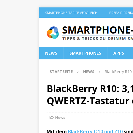
SMARTPHONE TARIFE VERGLEICH
PREPAID FREI
NEWS
SMARTPHONES
APPS
STARTSEITE
NEWS
BlackBerry R10:
BlackBerry R10: 3,
QWERTZ-Tastatur d
News
Mit dem
BlackBerry Q10 und Z10
sind