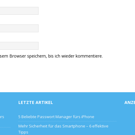
sem Browser speichern, bis ich wieder kommentiere.
LETZTE ARTIKEL
ANZ
ürs
5 Beliebte Passwort Manager fürs iPhone
Mehr Sicherheit für das Smartphone – 6 effektive
Tipps