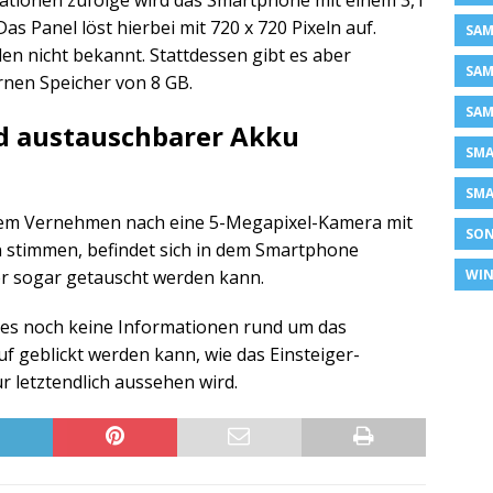
tionen zufolge wird das Smartphone mit einem 3,1
as Panel löst hierbei mit 720 x 720 Pixeln auf.
SAM
n nicht bekannt. Stattdessen gibt es aber
SAM
nen Speicher von 8 GB.
SAM
d austauschbarer Akku
SM
SMA
dem Vernehmen nach eine 5-Megapixel-Kamera mit
SON
en stimmen, befindet sich in dem Smartphone
WIN
er sogar getauscht werden kann.
t es noch keine Informationen rund um das
f geblickt werden kann, wie das Einsteiger-
 letztendlich aussehen wird.