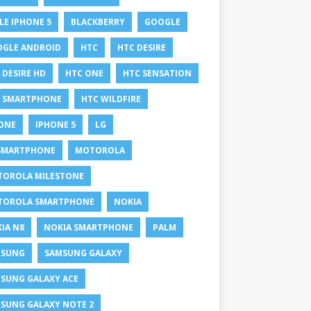
LE IPHONE 5
BLACKBERRY
GOOGLE
GLE ANDROID
HTC
HTC DESIRE
 DESIRE HD
HTC ONE
HTC SENSATION
 SMARTPHONE
HTC WILDFIRE
ONE
IPHONE 5
LG
SMARTPHONE
MOTOROLA
OROLA MILESTONE
TOROLA SMARTPHONE
NOKIA
IA N8
NOKIA SMARTPHONE
PALM
MSUNG
SAMSUNG GALAXY
SUNG GALAXY ACE
SUNG GALAXY NOTE 2