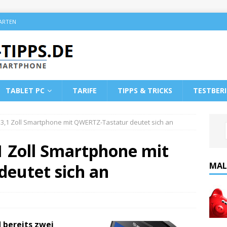
KARTEN
TABLET PC
TARIFE
TIPPS & TRICKS
TESTBER
 3,1 Zoll Smartphone mit QWERTZ-Tastatur deutet sich an
1 Zoll Smartphone mit
MAL
eutet sich an
 bereits zwei