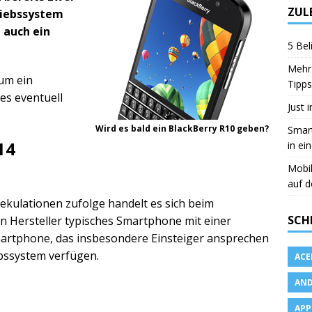
ZUL
riebssystem
 auch ein
5 Bel
Mehr 
 um ein
Tipps
es eventuell
Just 
Wird es bald ein BlackBerry R10 geben?
Smart
14
in ei
Mobi
auf d
ekulationen zufolge handelt es sich beim
SCH
en Hersteller typisches Smartphone mit einer
artphone, das insbesondere Einsteiger ansprechen
ebssystem verfügen.
ACE
AND
APP