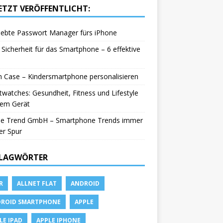
ETZT VERÖFFENTLICHT:
iebte Passwort Manager fürs iPhone
Sicherheit für das Smartphone – 6 effektive
in Case – Kindersmartphone personalisieren
watches: Gesundheit, Fitness und Lifestyle
nem Gerät
le Trend GmbH – Smartphone Trends immer
er Spur
LAGWÖRTER
R
ALLNET FLAT
ANDROID
ROID SMARTPHONE
APPLE
LE IPAD
APPLE IPHONE