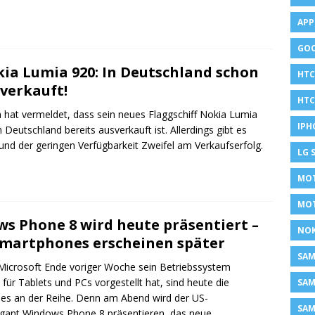
APP
GOO
ia Lumia 920: In Deutschland schon
HTC
verkauft!
HTC
 hat vermeldet, dass sein neues Flaggschiff Nokia Lumia
IPH
n Deutschland bereits ausverkauft ist. Allerdings gibt es
und der geringen Verfügbarkeit Zweifel am Verkaufserfolg.
LG 
MOT
MO
s Phone 8 wird heute präsentiert –
NOK
Smartphones erscheinen später
SA
icrosoft Ende voriger Woche sein Betriebssystem
für Tablets und PCs vorgestellt hat, sind heute die
SAM
s an der Reihe. Denn am Abend wird der US-
SAM
gant Windows Phone 8 präsentieren, das neue