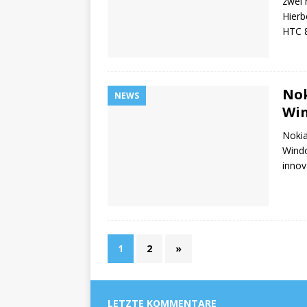
zwei 
Hierb
HTC 
Nok
NEWS
Win
Noki
Windo
innov
1
2
»
LETZTE KOMMENTARE