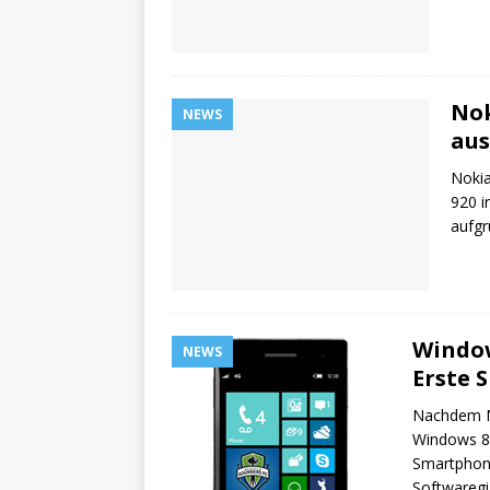
Nok
NEWS
aus
Nokia
920 i
aufgr
Window
NEWS
Erste 
Nachdem M
Windows 8 
Smartphone
Softwaregi