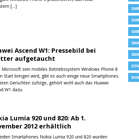
ystem
[…]
SAM
SAM
SAM
SM
wei Ascend W1: Pressebild bei
SMA
tter aufgetaucht
SON
Microsoft sein mobiles Betriebssystem Windows Phone 8
n Start bringen wird, gibt es auch einige neue Smartphones.
WIN
ten Gerüchten zufolge, gehört wohl auch das Huawei
nd W1 dazu.
ia Lumia 920 und 820: Ab 1.
ember 2012 erhältlich
beiden Smartphones Nokia Lumia 920 und 820 wurden