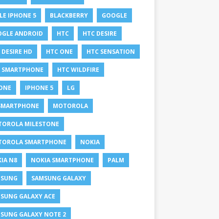
LE IPHONE 5
BLACKBERRY
GOOGLE
GLE ANDROID
HTC
HTC DESIRE
 DESIRE HD
HTC ONE
HTC SENSATION
 SMARTPHONE
HTC WILDFIRE
ONE
IPHONE 5
LG
SMARTPHONE
MOTOROLA
OROLA MILESTONE
TOROLA SMARTPHONE
NOKIA
IA N8
NOKIA SMARTPHONE
PALM
MSUNG
SAMSUNG GALAXY
SUNG GALAXY ACE
SUNG GALAXY NOTE 2