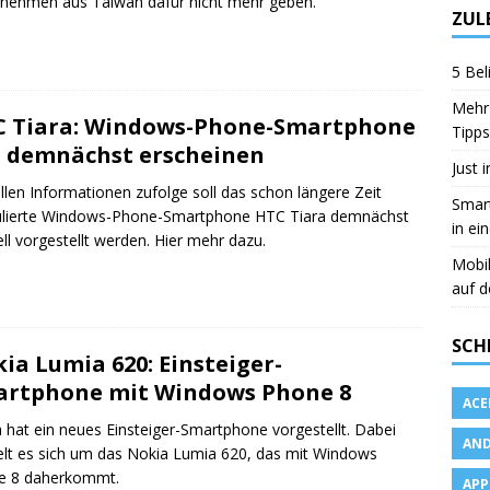
nehmen aus Taiwan dafür nicht mehr geben.
ZUL
5 Bel
Mehr 
 Tiara: Windows-Phone-Smartphone
Tipps
l demnächst erscheinen
Just 
llen Informationen zufolge soll das schon längere Zeit
Smart
ulierte Windows-Phone-Smartphone HTC Tiara demnächst
in ei
iell vorgestellt werden. Hier mehr dazu.
Mobi
auf d
SCH
ia Lumia 620: Einsteiger-
rtphone mit Windows Phone 8
ACE
 hat ein neues Einsteiger-Smartphone vorgestellt. Dabei
AND
lt es sich um das Nokia Lumia 620, das mit Windows
e 8 daherkommt.
APP