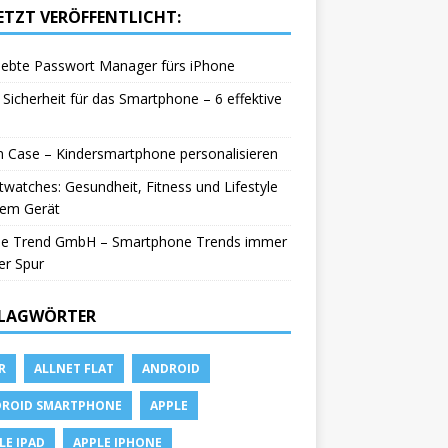
ETZT VERÖFFENTLICHT:
iebte Passwort Manager fürs iPhone
Sicherheit für das Smartphone – 6 effektive
in Case – Kindersmartphone personalisieren
watches: Gesundheit, Fitness und Lifestyle
nem Gerät
le Trend GmbH – Smartphone Trends immer
er Spur
LAGWÖRTER
R
ALLNET FLAT
ANDROID
ROID SMARTPHONE
APPLE
LE IPAD
APPLE IPHONE