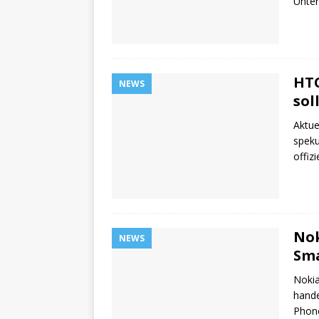
Unter
HTC
NEWS
sol
Aktue
spek
offiz
Nok
NEWS
Sma
Nokia
hande
Phon