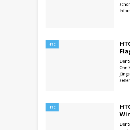
schon
Infor
HTC
HTC
Fla
Der t
One X
jüngs
sehen
HTC
HTC
Win
Der t