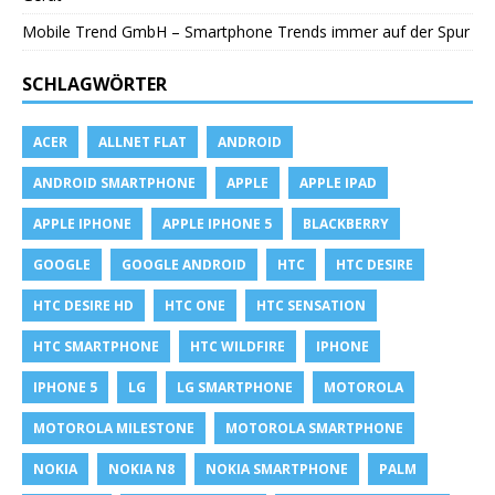
Mobile Trend GmbH – Smartphone Trends immer auf der Spur
SCHLAGWÖRTER
ACER
ALLNET FLAT
ANDROID
ANDROID SMARTPHONE
APPLE
APPLE IPAD
APPLE IPHONE
APPLE IPHONE 5
BLACKBERRY
GOOGLE
GOOGLE ANDROID
HTC
HTC DESIRE
HTC DESIRE HD
HTC ONE
HTC SENSATION
HTC SMARTPHONE
HTC WILDFIRE
IPHONE
IPHONE 5
LG
LG SMARTPHONE
MOTOROLA
MOTOROLA MILESTONE
MOTOROLA SMARTPHONE
NOKIA
NOKIA N8
NOKIA SMARTPHONE
PALM