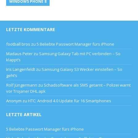
WINDOWS PHONE 8
LETZTE KOMMENTARE
football bros
zu
5 Beliebte Passwort Manager fürs iPhone
Madaus Peter
zu
Samsung Galaxy Tab mit PC verbinden – So
klappt’s
Iris Langenfeldt
zu
Samsung Galaxy S3 Wecker einstellen – So
geht’s
Rolf Jüngermann
zu
Schadsoftware als SMS getarnt – Polizei warnt
vor Trojaner DHL.apk
Anonym
zu
HTC: Android 4.0 Update für 16 Smartphones
LETZTE ARTIKEL
5 Beliebte Passwort Manager fürs iPhone