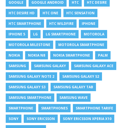
GOOGLE
GOOGLE ANDROID
HTC
HTC DESIRE
HTC DESIRE HD
HTC ONE
HTC SENSATION
HTC SMARTPHONE
HTC WILDFIRE
IPHONE
IPHONE 5
LG
LG SMARTPHONE
MOTOROLA
MOTOROLA MILESTONE
MOTOROLA SMARTPHONE
NOKIA
NOKIA N8
NOKIA SMARTPHONE
PALM
SAMSUNG
SAMSUNG GALAXY
SAMSUNG GALAXY ACE
SAMSUNG GALAXY NOTE 2
SAMSUNG GALAXY S2
SAMSUNG GALAXY S3
SAMSUNG GALAXY TAB
SAMSUNG SMARTPHONE
SAMSUNG WAVE
SMARTPHONE
SMARTPHONES
SMARTPHONE TARIFE
SONY
SONY ERICSSON
SONY ERICSSON XPERIA X10