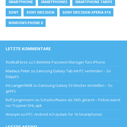
SMARTPHONE
SMARTPHONES
SMARTPHONE TARIFE
SONY
SONY ERICSSON
SONY ERICSSON XPERIA X10
WINDOWS PHONE 8
LETZTE KOMMENTARE
football bros
zu
5 Beliebte Passwort Manager fürs iPhone
Madaus Peter
zu
Samsung Galaxy Tab mit PC verbinden – So
klappt’s
Iris Langenfeldt
zu
Samsung Galaxy S3 Wecker einstellen – So
geht’s
Rolf Jüngermann
zu
Schadsoftware als SMS getarnt – Polizei warnt
vor Trojaner DHL.apk
Anonym
zu
HTC: Android 4.0 Update für 16 Smartphones
LETZTE ARTIKEL