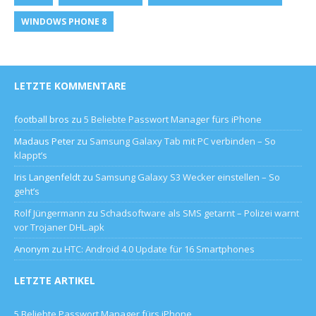
WINDOWS PHONE 8
LETZTE KOMMENTARE
football bros
zu
5 Beliebte Passwort Manager fürs iPhone
Madaus Peter
zu
Samsung Galaxy Tab mit PC verbinden – So
klappt’s
Iris Langenfeldt
zu
Samsung Galaxy S3 Wecker einstellen – So
geht’s
Rolf Jüngermann
zu
Schadsoftware als SMS getarnt – Polizei warnt
vor Trojaner DHL.apk
Anonym
zu
HTC: Android 4.0 Update für 16 Smartphones
LETZTE ARTIKEL
5 Beliebte Passwort Manager fürs iPhone