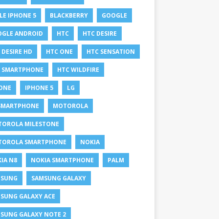
LE IPHONE 5
BLACKBERRY
GOOGLE
GLE ANDROID
HTC
HTC DESIRE
 DESIRE HD
HTC ONE
HTC SENSATION
 SMARTPHONE
HTC WILDFIRE
ONE
IPHONE 5
LG
SMARTPHONE
MOTOROLA
OROLA MILESTONE
TOROLA SMARTPHONE
NOKIA
IA N8
NOKIA SMARTPHONE
PALM
MSUNG
SAMSUNG GALAXY
SUNG GALAXY ACE
SUNG GALAXY NOTE 2