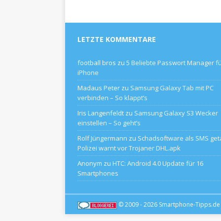
LETZTE KOMMENTARE
football bros
zu
5 Beliebte Passwort Manager f
iPhone
Madaus Peter
zu
Samsung Galaxy Tab mit PC
verbinden – So klappt’s
Iris Langenfeldt
zu
Samsung Galaxy S3 Wecker
einstellen – So geht’s
Rolf Jüngermann
zu
Schadsoftware als SMS geta
Polizei warnt vor Trojaner DHL.apk
Anonym
zu
HTC: Android 4.0 Update für 16
Smartphones
© 2009 - 2026
Smartphone-Tipps.de