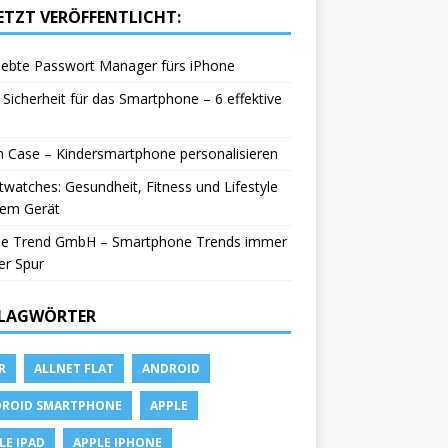
ETZT VERÖFFENTLICHT:
iebte Passwort Manager fürs iPhone
Sicherheit für das Smartphone – 6 effektive
in Case – Kindersmartphone personalisieren
watches: Gesundheit, Fitness und Lifestyle
nem Gerät
le Trend GmbH – Smartphone Trends immer
er Spur
LAGWÖRTER
R
ALLNET FLAT
ANDROID
ROID SMARTPHONE
APPLE
LE IPAD
APPLE IPHONE