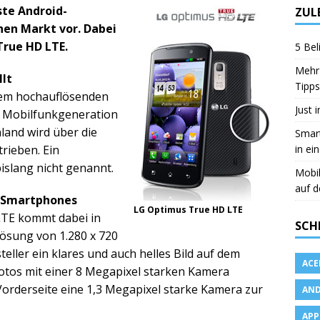
ste Android-
ZUL
hen Markt vor. Dabei
True HD LTE.
5 Bel
Mehr 
lt
Tipps
nem hochauflösenden
Just 
te Mobilfunkgeneration
land wird über die
Smart
in ei
rieben. Ein
islang nicht genannt.
Mobi
auf d
s Smartphones
LG Optimus True HD LTE
LTE kommt dabei in
SCH
lösung von 1.280 x 720
teller ein klares und auch helles Bild auf dem
ACE
tos mit einer 8 Megapixel starken Kamera
orderseite eine 1,3 Megapixel starke Kamera zur
AND
APP