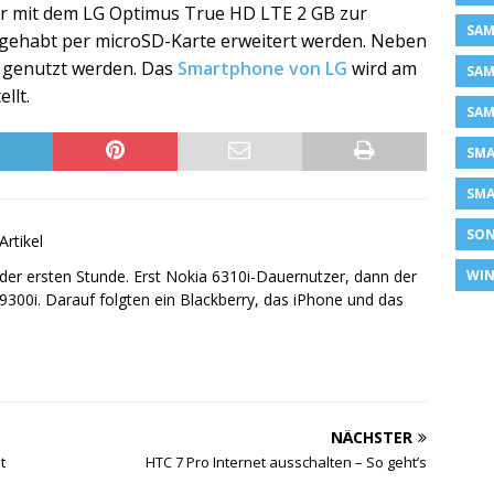
er mit dem LG Optimus True HD LTE 2 GB zur
SAM
e gehabt per microSD-Karte erweitert werden. Neben
 genutzt werden. Das
Smartphone von LG
wird am
SAM
llt.
SAM
SM
SMA
SON
Artikel
WIN
er ersten Stunde. Erst Nokia 6310i-Dauernutzer, dann der
300i. Darauf folgten ein Blackberry, das iPhone und das
NÄCHSTER
t
HTC 7 Pro Internet ausschalten – So geht’s