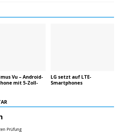
imus Vu – Android-
LG setzt auf LTE-
hone mit 5-Zoll-
Smartphones
TAR
n
zen Prüfung