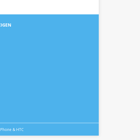
EIGEN
iPhone
&
HTC