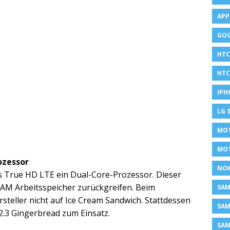
APP
GOO
HTC
HTC
IPH
LG 
MOT
MO
ozessor
NOK
s True HD LTE ein Dual-Core-Prozessor. Dieser
RAM Arbeitsspeicher zurückgreifen. Beim
SA
rsteller nicht auf Ice Cream Sandwich. Stattdessen
SAM
.3 Gingerbread zum Einsatz.
SAM