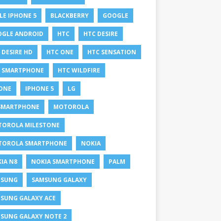
LE IPHONE 5
BLACKBERRY
GOOGLE
GLE ANDROID
HTC
HTC DESIRE
 DESIRE HD
HTC ONE
HTC SENSATION
 SMARTPHONE
HTC WILDFIRE
ONE
IPHONE 5
LG
SMARTPHONE
MOTOROLA
OROLA MILESTONE
TOROLA SMARTPHONE
NOKIA
IA N8
NOKIA SMARTPHONE
PALM
MSUNG
SAMSUNG GALAXY
SUNG GALAXY ACE
SUNG GALAXY NOTE 2