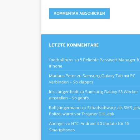
LETZTE KOMMENTARE
football bros
zu
5 Beliebte Passwort Manager f
iPhone
Madaus Peter
zu
Samsung Galaxy Tab mit PC
verbinden – So klappt’s
Iris Langenfeldt
zu
Samsung Galaxy S3 Wecker
einstellen – So geht’s
Rolf Jüngermann
zu
Schadsoftware als SMS geta
Polizei warnt vor Trojaner DHL.apk
Anonym
zu
HTC: Android 4.0 Update für 16
Smartphones