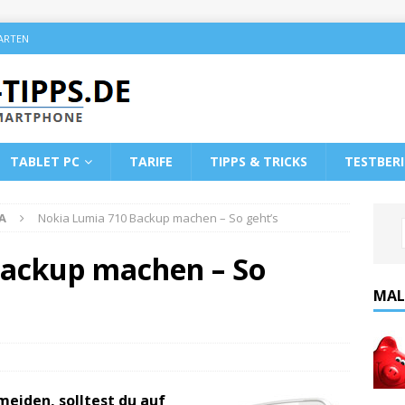
KARTEN
TABLET PC
TARIFE
TIPPS & TRICKS
TESTBER
A
Nokia Lumia 710 Backup machen – So geht’s
Backup machen – So
MAL
meiden, solltest du auf