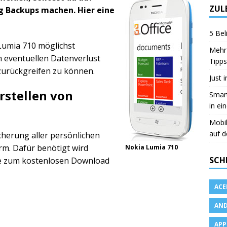
ZUL
 Backups machen. Hier eine
5 Bel
Lumia 710 möglichst
Mehr 
 eventuellen Datenverlust
Tipps
 zurückgreifen zu können.
Just 
rstellen von
Smart
in ei
Mobi
auf d
cherung aller persönlichen
m. Dafür benötigt wird
Nokia Lumia 710
SCH
die zum kostenlosen Download
ACE
AND
APP