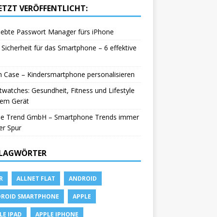
ETZT VERÖFFENTLICHT:
iebte Passwort Manager fürs iPhone
Sicherheit für das Smartphone – 6 effektive
in Case – Kindersmartphone personalisieren
watches: Gesundheit, Fitness und Lifestyle
nem Gerät
le Trend GmbH – Smartphone Trends immer
er Spur
LAGWÖRTER
R
ALLNET FLAT
ANDROID
ROID SMARTPHONE
APPLE
LE IPAD
APPLE IPHONE