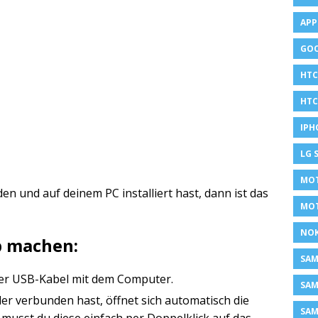
APP
GOO
HTC
HTC
IPH
LG 
MOT
n und auf deinem PC installiert hast, dann ist das
MO
NOK
p machen:
SA
per USB-Kabel mit dem Computer.
SAM
er verbunden hast, öffnet sich automatisch die
SAM