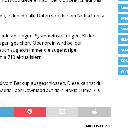
musst du diese einfach per Doppelklick auf das
SAM
len, indem du alle Daten von deinem Nokia Lumia
SAM
SAM
einstellungen, Systemeinstellungen, Bilder,
SM
agen gesichert. Obendrein wird bei der
auch zugleich immer die zugehörige
SMA
a 710 aktualisiert.
SON
WIN
d vom Backup ausgeschlossen. Diese kannst du
t wieder per Download auf dein Nokia Lumia 710
NÄCHSTER