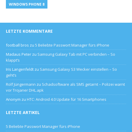
WINDOWS PHONE 8
LETZTE KOMMENTARE
football bros
zu
5 Beliebte Passwort Manager fürs iPhone
Madaus Peter
zu
Samsung Galaxy Tab mit PC verbinden – So
klappt’s
Iris Langenfeldt
zu
Samsung Galaxy S3 Wecker einstellen – So
geht’s
Rolf Jüngermann
zu
Schadsoftware als SMS getarnt – Polizei warnt
vor Trojaner DHL.apk
Anonym
zu
HTC: Android 4.0 Update für 16 Smartphones
LETZTE ARTIKEL
5 Beliebte Passwort Manager fürs iPhone