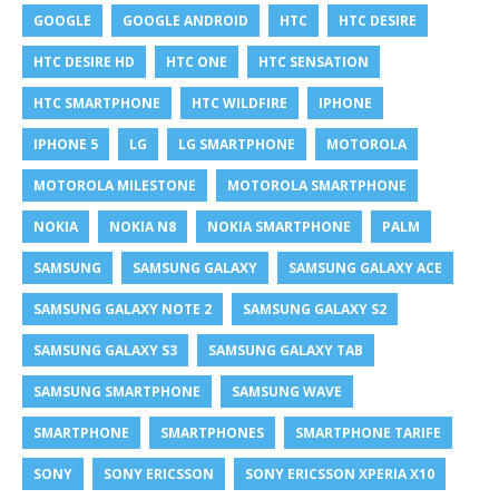
GOOGLE
GOOGLE ANDROID
HTC
HTC DESIRE
HTC DESIRE HD
HTC ONE
HTC SENSATION
HTC SMARTPHONE
HTC WILDFIRE
IPHONE
IPHONE 5
LG
LG SMARTPHONE
MOTOROLA
MOTOROLA MILESTONE
MOTOROLA SMARTPHONE
NOKIA
NOKIA N8
NOKIA SMARTPHONE
PALM
SAMSUNG
SAMSUNG GALAXY
SAMSUNG GALAXY ACE
SAMSUNG GALAXY NOTE 2
SAMSUNG GALAXY S2
SAMSUNG GALAXY S3
SAMSUNG GALAXY TAB
SAMSUNG SMARTPHONE
SAMSUNG WAVE
SMARTPHONE
SMARTPHONES
SMARTPHONE TARIFE
SONY
SONY ERICSSON
SONY ERICSSON XPERIA X10