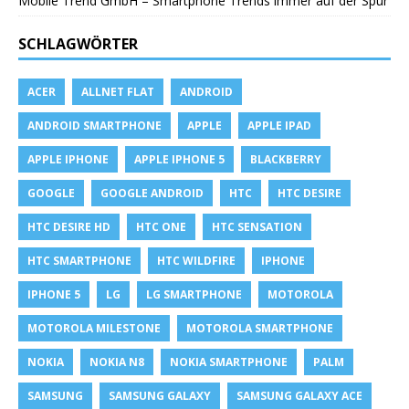
Mobile Trend GmbH – Smartphone Trends immer auf der Spur
SCHLAGWÖRTER
ACER
ALLNET FLAT
ANDROID
ANDROID SMARTPHONE
APPLE
APPLE IPAD
APPLE IPHONE
APPLE IPHONE 5
BLACKBERRY
GOOGLE
GOOGLE ANDROID
HTC
HTC DESIRE
HTC DESIRE HD
HTC ONE
HTC SENSATION
HTC SMARTPHONE
HTC WILDFIRE
IPHONE
IPHONE 5
LG
LG SMARTPHONE
MOTOROLA
MOTOROLA MILESTONE
MOTOROLA SMARTPHONE
NOKIA
NOKIA N8
NOKIA SMARTPHONE
PALM
SAMSUNG
SAMSUNG GALAXY
SAMSUNG GALAXY ACE