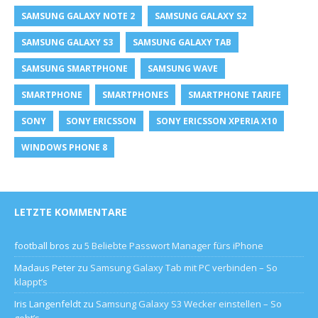
SAMSUNG GALAXY NOTE 2
SAMSUNG GALAXY S2
SAMSUNG GALAXY S3
SAMSUNG GALAXY TAB
SAMSUNG SMARTPHONE
SAMSUNG WAVE
SMARTPHONE
SMARTPHONES
SMARTPHONE TARIFE
SONY
SONY ERICSSON
SONY ERICSSON XPERIA X10
WINDOWS PHONE 8
LETZTE KOMMENTARE
football bros
zu
5 Beliebte Passwort Manager fürs iPhone
Madaus Peter
zu
Samsung Galaxy Tab mit PC verbinden – So
klappt’s
Iris Langenfeldt
zu
Samsung Galaxy S3 Wecker einstellen – So
geht’s