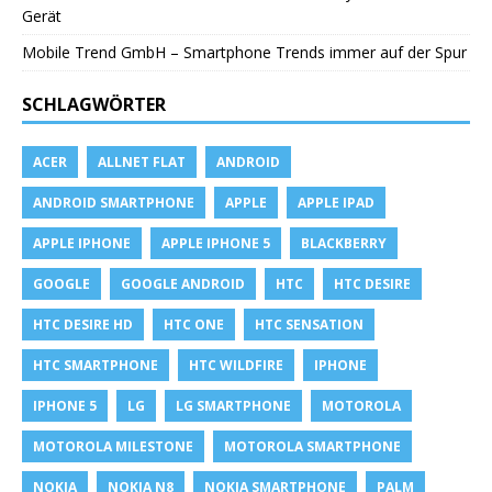
Gerät
Mobile Trend GmbH – Smartphone Trends immer auf der Spur
SCHLAGWÖRTER
ACER
ALLNET FLAT
ANDROID
ANDROID SMARTPHONE
APPLE
APPLE IPAD
APPLE IPHONE
APPLE IPHONE 5
BLACKBERRY
GOOGLE
GOOGLE ANDROID
HTC
HTC DESIRE
HTC DESIRE HD
HTC ONE
HTC SENSATION
HTC SMARTPHONE
HTC WILDFIRE
IPHONE
IPHONE 5
LG
LG SMARTPHONE
MOTOROLA
MOTOROLA MILESTONE
MOTOROLA SMARTPHONE
NOKIA
NOKIA N8
NOKIA SMARTPHONE
PALM