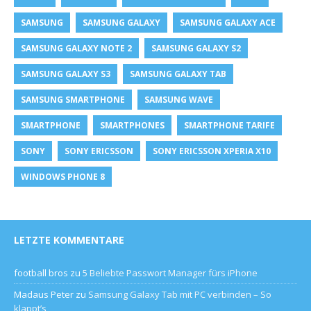
SAMSUNG
SAMSUNG GALAXY
SAMSUNG GALAXY ACE
SAMSUNG GALAXY NOTE 2
SAMSUNG GALAXY S2
SAMSUNG GALAXY S3
SAMSUNG GALAXY TAB
SAMSUNG SMARTPHONE
SAMSUNG WAVE
SMARTPHONE
SMARTPHONES
SMARTPHONE TARIFE
SONY
SONY ERICSSON
SONY ERICSSON XPERIA X10
WINDOWS PHONE 8
LETZTE KOMMENTARE
football bros
zu
5 Beliebte Passwort Manager fürs iPhone
Madaus Peter
zu
Samsung Galaxy Tab mit PC verbinden – So
klappt’s