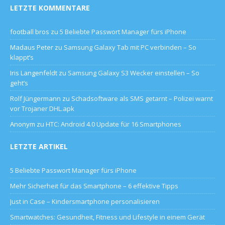
LETZTE KOMMENTARE
football bros
zu
5 Beliebte Passwort Manager fürs iPhone
Madaus Peter
zu
Samsung Galaxy Tab mit PC verbinden – So
klappt’s
Iris Langenfeldt
zu
Samsung Galaxy S3 Wecker einstellen – So
geht’s
Rolf Jüngermann
zu
Schadsoftware als SMS getarnt – Polizei warnt
vor Trojaner DHL.apk
Anonym
zu
HTC: Android 4.0 Update für 16 Smartphones
LETZTE ARTIKEL
5 Beliebte Passwort Manager fürs iPhone
Mehr Sicherheit für das Smartphone – 6 effektive Tipps
Just in Case – Kindersmartphone personalisieren
Smartwatches: Gesundheit, Fitness und Lifestyle in einem Gerät