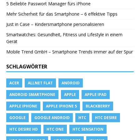
5 Beliebte Passwort Manager fürs iPhone
Mehr Sicherheit für das Smartphone – 6 effektive Tipps
Just in Case – Kindersmartphone personalisieren
Smartwatches: Gesundheit, Fitness und Lifestyle in einem
Gerät
Mobile Trend GmbH – Smartphone Trends immer auf der Spur
SCHLAGWÖRTER
ACER
ALLNET FLAT
ANDROID
ANDROID SMARTPHONE
APPLE
APPLE IPAD
APPLE IPHONE
APPLE IPHONE 5
BLACKBERRY
GOOGLE
GOOGLE ANDROID
HTC
HTC DESIRE
HTC DESIRE HD
HTC ONE
HTC SENSATION