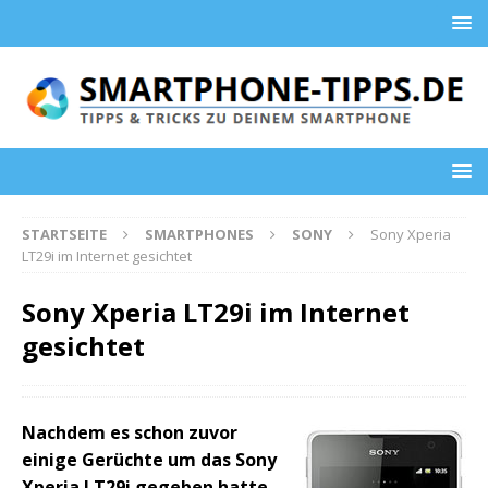
STARTSEITE
SMARTPHONES
SONY
Sony Xperia
LT29i im Internet gesichtet
Sony Xperia LT29i im Internet
gesichtet
Nachdem es schon zuvor
einige Gerüchte um das Sony
Xperia LT29i gegeben hatte,