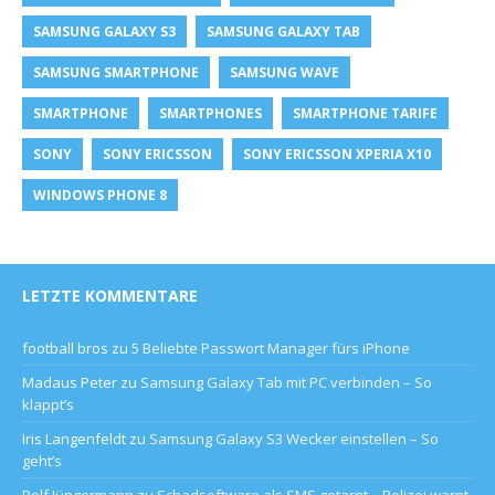
SAMSUNG GALAXY S3
SAMSUNG GALAXY TAB
SAMSUNG SMARTPHONE
SAMSUNG WAVE
SMARTPHONE
SMARTPHONES
SMARTPHONE TARIFE
SONY
SONY ERICSSON
SONY ERICSSON XPERIA X10
WINDOWS PHONE 8
LETZTE KOMMENTARE
football bros
zu
5 Beliebte Passwort Manager fürs iPhone
Madaus Peter
zu
Samsung Galaxy Tab mit PC verbinden – So
klappt’s
Iris Langenfeldt
zu
Samsung Galaxy S3 Wecker einstellen – So
geht’s
Rolf Jüngermann
zu
Schadsoftware als SMS getarnt – Polizei warnt