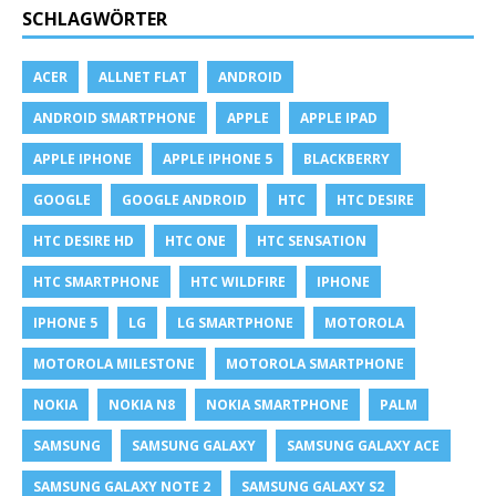
SCHLAGWÖRTER
ACER
ALLNET FLAT
ANDROID
ANDROID SMARTPHONE
APPLE
APPLE IPAD
APPLE IPHONE
APPLE IPHONE 5
BLACKBERRY
GOOGLE
GOOGLE ANDROID
HTC
HTC DESIRE
HTC DESIRE HD
HTC ONE
HTC SENSATION
HTC SMARTPHONE
HTC WILDFIRE
IPHONE
IPHONE 5
LG
LG SMARTPHONE
MOTOROLA
MOTOROLA MILESTONE
MOTOROLA SMARTPHONE
NOKIA
NOKIA N8
NOKIA SMARTPHONE
PALM
SAMSUNG
SAMSUNG GALAXY
SAMSUNG GALAXY ACE
SAMSUNG GALAXY NOTE 2
SAMSUNG GALAXY S2