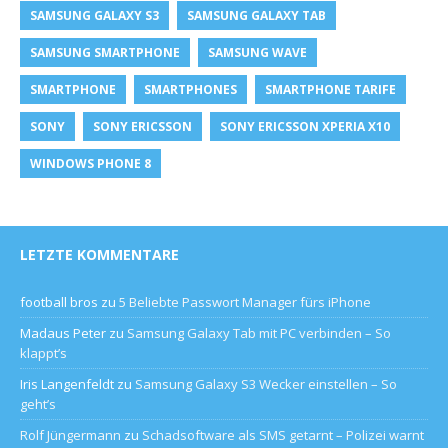
SAMSUNG GALAXY S3
SAMSUNG GALAXY TAB
SAMSUNG SMARTPHONE
SAMSUNG WAVE
SMARTPHONE
SMARTPHONES
SMARTPHONE TARIFE
SONY
SONY ERICSSON
SONY ERICSSON XPERIA X10
WINDOWS PHONE 8
LETZTE KOMMENTARE
football bros
zu
5 Beliebte Passwort Manager fürs iPhone
Madaus Peter
zu
Samsung Galaxy Tab mit PC verbinden – So
klappt’s
Iris Langenfeldt
zu
Samsung Galaxy S3 Wecker einstellen – So
geht’s
Rolf Jüngermann
zu
Schadsoftware als SMS getarnt – Polizei warnt