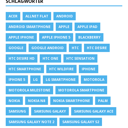
SCHLAGWÖRTER
ACER
ALLNET FLAT
ANDROID
ANDROID SMARTPHONE
APPLE
APPLE IPAD
APPLE IPHONE
APPLE IPHONE 5
BLACKBERRY
GOOGLE
GOOGLE ANDROID
HTC
HTC DESIRE
HTC DESIRE HD
HTC ONE
HTC SENSATION
HTC SMARTPHONE
HTC WILDFIRE
IPHONE
IPHONE 5
LG
LG SMARTPHONE
MOTOROLA
MOTOROLA MILESTONE
MOTOROLA SMARTPHONE
NOKIA
NOKIA N8
NOKIA SMARTPHONE
PALM
SAMSUNG
SAMSUNG GALAXY
SAMSUNG GALAXY ACE
SAMSUNG GALAXY NOTE 2
SAMSUNG GALAXY S2