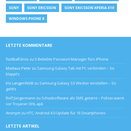
SONY
SONY ERICSSON
SONY ERICSSON XPERIA X10
WINDOWS PHONE 8
LETZTE KOMMENTARE
football bros
zu
5 Beliebte Passwort Manager fürs iPhone
Madaus Peter
zu
Samsung Galaxy Tab mit PC verbinden – So
klappt’s
Iris Langenfeldt
zu
Samsung Galaxy S3 Wecker einstellen – So
geht’s
Rolf Jüngermann
zu
Schadsoftware als SMS getarnt – Polizei warnt
vor Trojaner DHL.apk
Anonym
zu
HTC: Android 4.0 Update für 16 Smartphones
LETZTE ARTIKEL