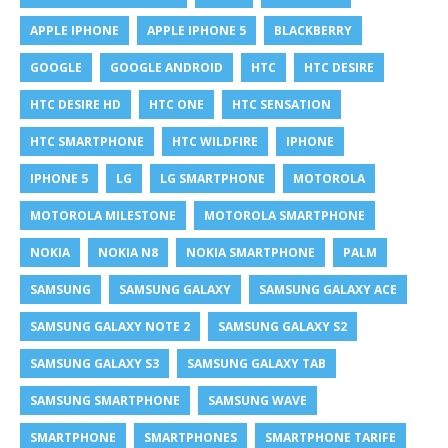
APPLE IPHONE
APPLE IPHONE 5
BLACKBERRY
GOOGLE
GOOGLE ANDROID
HTC
HTC DESIRE
HTC DESIRE HD
HTC ONE
HTC SENSATION
HTC SMARTPHONE
HTC WILDFIRE
IPHONE
IPHONE 5
LG
LG SMARTPHONE
MOTOROLA
MOTOROLA MILESTONE
MOTOROLA SMARTPHONE
NOKIA
NOKIA N8
NOKIA SMARTPHONE
PALM
SAMSUNG
SAMSUNG GALAXY
SAMSUNG GALAXY ACE
SAMSUNG GALAXY NOTE 2
SAMSUNG GALAXY S2
SAMSUNG GALAXY S3
SAMSUNG GALAXY TAB
SAMSUNG SMARTPHONE
SAMSUNG WAVE
SMARTPHONE
SMARTPHONES
SMARTPHONE TARIFE