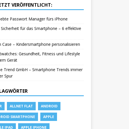
ETZT VERÖFFENTLICHT:
iebte Passwort Manager fürs iPhone
Sicherheit für das Smartphone – 6 effektive
in Case – Kindersmartphone personalisieren
watches: Gesundheit, Fitness und Lifestyle
nem Gerät
le Trend GmbH – Smartphone Trends immer
er Spur
LAGWÖRTER
R
ALLNET FLAT
ANDROID
ROID SMARTPHONE
APPLE
LE IPAD
APPLE IPHONE