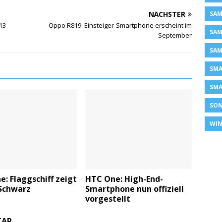
SAM
NÄCHSTER
13
Oppo R819: Einsteiger-Smartphone erscheint im
SAM
September
SAM
SM
SMA
SON
WIN
: Flaggschiff zeigt
HTC One: High-End-
 Schwarz
Smartphone nun offiziell
vorgestellt
TAR