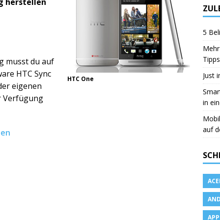
g herstellen
ZUL
5 Bel
Mehr 
Tipps
g musst du auf
ware HTC Sync
Just 
HTC One
der eigenen
Smart
r Verfügung
in ei
Mobi
auf d
den
SCH
ACE
AND
APP