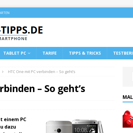
KARTEN
TABLET PC
TARIFE
TIPPS & TRICKS
TESTBER
HTC One mit PC verbinden – So geht’s
binden – So geht’s
MAL
it einem PC
du dazu