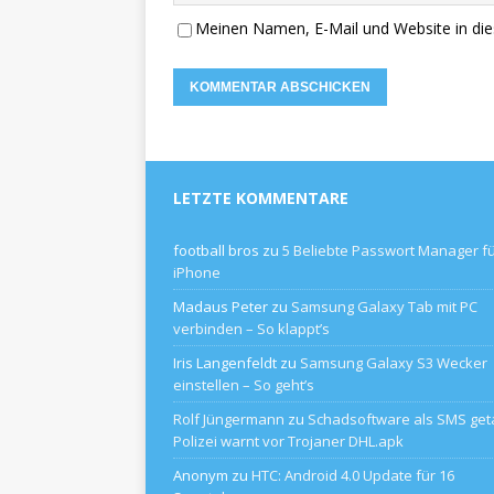
Meinen Namen, E-Mail und Website in die
LETZTE KOMMENTARE
football bros
zu
5 Beliebte Passwort Manager f
iPhone
Madaus Peter
zu
Samsung Galaxy Tab mit PC
verbinden – So klappt’s
Iris Langenfeldt
zu
Samsung Galaxy S3 Wecker
einstellen – So geht’s
Rolf Jüngermann
zu
Schadsoftware als SMS geta
Polizei warnt vor Trojaner DHL.apk
Anonym
zu
HTC: Android 4.0 Update für 16