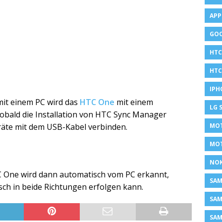
APP
GOO
HTC
HTC
IPH
mit einem PC wird das
HTC One
mit einem
LG 
obald die Installation von HTC Sync Manager
MOT
räte mit dem USB-Kabel verbinden.
MO
NOK
TC One wird dann automatisch vom PC erkannt,
SA
ch in beide Richtungen erfolgen kann.
SAM
SAM