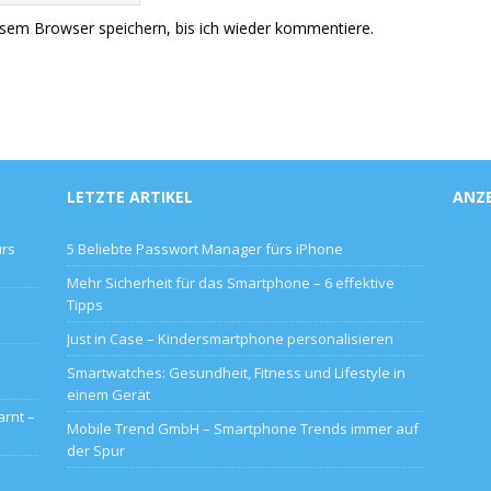
sem Browser speichern, bis ich wieder kommentiere.
LETZTE ARTIKEL
ANZ
ürs
5 Beliebte Passwort Manager fürs iPhone
Mehr Sicherheit für das Smartphone – 6 effektive
Tipps
Just in Case – Kindersmartphone personalisieren
Smartwatches: Gesundheit, Fitness und Lifestyle in
einem Gerät
rnt –
Mobile Trend GmbH – Smartphone Trends immer auf
der Spur