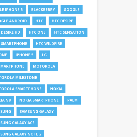
LE IPHONE 5
BLACKBERRY
GOOGLE
GLE ANDROID
HTC
HTC DESIRE
 DESIRE HD
HTC ONE
HTC SENSATION
 SMARTPHONE
HTC WILDFIRE
ONE
IPHONE 5
LG
SMARTPHONE
MOTOROLA
OROLA MILESTONE
TOROLA SMARTPHONE
NOKIA
IA N8
NOKIA SMARTPHONE
PALM
MSUNG
SAMSUNG GALAXY
SUNG GALAXY ACE
SUNG GALAXY NOTE 2