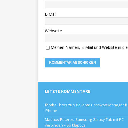
E-Mail
Webseite
Meinen Namen, E-Mail und Website in die
LETZTE KOMMENTARE
football bros
zu
5 Beliebte Passwort Manager f
iPhone
Madaus Peter
zu
Samsung Galaxy Tab mit PC
verbinden – So klappt’s