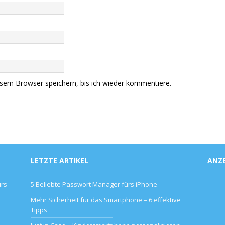
sem Browser speichern, bis ich wieder kommentiere.
LETZTE ARTIKEL
ANZ
ürs
5 Beliebte Passwort Manager fürs iPhone
Mehr Sicherheit für das Smartphone – 6 effektive
Tipps