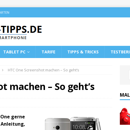
KARTEN
TABLET PC
TARIFE
TIPPS & TRICKS
TESTBER
HTC One Screenshot machen – So geht’s
t machen – So geht’s
MAL
 One gerne
 Anleitung,