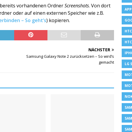
bereits vorhandenen Ordner
Screenshots
. Von dort
APP
rdner oder auf einen externen Speicher wie z.B.
erbinden – So geht’s
) kopieren.
GOO
HTC
HTC
NÄCHSTER
IPH
Samsung Galaxy Note 2 zurücksetzen – So wird’s
gemacht
LG 
MOT
MO
NOK
SA
SAM
SAM