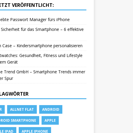
ETZT VERÖFFENTLICHT:
iebte Passwort Manager fürs iPhone
Sicherheit für das Smartphone – 6 effektive
in Case – Kindersmartphone personalisieren
watches: Gesundheit, Fitness und Lifestyle
nem Gerät
le Trend GmbH – Smartphone Trends immer
er Spur
LAGWÖRTER
R
ALLNET FLAT
ANDROID
ROID SMARTPHONE
APPLE
LE IPAD
APPLE IPHONE