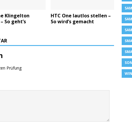
SAM
e Klingelton
HTC One lautlos stellen –
SAM
– So geht’s
So wird’s gemacht
SAM
TAR
SM
SMA
n
SON
zen Prüfung
WIN