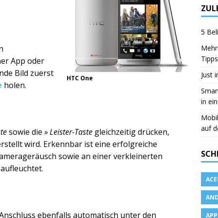
ZUL
5 Bel
Mehr 
n
Tipps
ner App oder
nde Bild zuerst
Just 
HTC One
e
holen.
Smart
in ei
Mobi
auf d
ste
sowie die
» Leister-Taste
gleichzeitig drücken,
tellt wird. Erkennbar ist eine erfolgreiche
SCH
merageräusch sowie an einer verkleinerten
 aufleuchtet.
ACE
AND
Anschluss ebenfalls automatisch unter den
APP