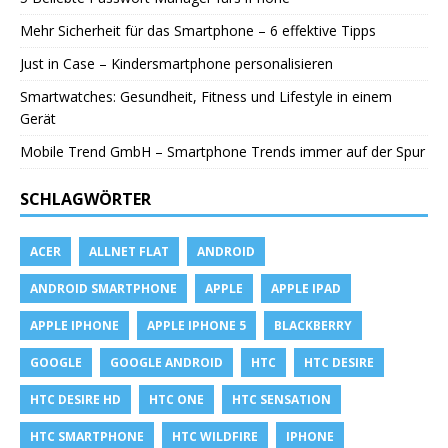
Mehr Sicherheit für das Smartphone – 6 effektive Tipps
Just in Case – Kindersmartphone personalisieren
Smartwatches: Gesundheit, Fitness und Lifestyle in einem
Gerät
Mobile Trend GmbH – Smartphone Trends immer auf der Spur
SCHLAGWÖRTER
ACER
ALLNET FLAT
ANDROID
ANDROID SMARTPHONE
APPLE
APPLE IPAD
APPLE IPHONE
APPLE IPHONE 5
BLACKBERRY
GOOGLE
GOOGLE ANDROID
HTC
HTC DESIRE
HTC DESIRE HD
HTC ONE
HTC SENSATION
HTC SMARTPHONE
HTC WILDFIRE
IPHONE