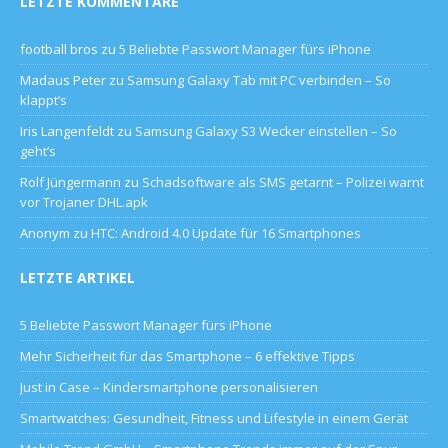
LETZTE KOMMENTARE
football bros
zu
5 Beliebte Passwort Manager fürs iPhone
Madaus Peter
zu
Samsung Galaxy Tab mit PC verbinden – So
klappt’s
Iris Langenfeldt
zu
Samsung Galaxy S3 Wecker einstellen – So
geht’s
Rolf Jüngermann
zu
Schadsoftware als SMS getarnt – Polizei warnt
vor Trojaner DHL.apk
Anonym
zu
HTC: Android 4.0 Update für 16 Smartphones
LETZTE ARTIKEL
5 Beliebte Passwort Manager fürs iPhone
Mehr Sicherheit für das Smartphone – 6 effektive Tipps
Just in Case – Kindersmartphone personalisieren
Smartwatches: Gesundheit, Fitness und Lifestyle in einem Gerät