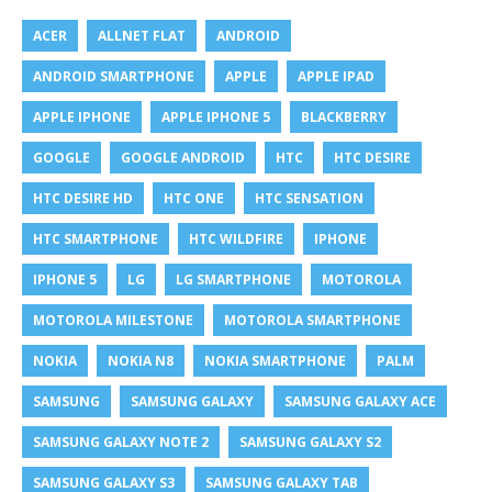
ACER
ALLNET FLAT
ANDROID
ANDROID SMARTPHONE
APPLE
APPLE IPAD
APPLE IPHONE
APPLE IPHONE 5
BLACKBERRY
GOOGLE
GOOGLE ANDROID
HTC
HTC DESIRE
HTC DESIRE HD
HTC ONE
HTC SENSATION
HTC SMARTPHONE
HTC WILDFIRE
IPHONE
IPHONE 5
LG
LG SMARTPHONE
MOTOROLA
MOTOROLA MILESTONE
MOTOROLA SMARTPHONE
NOKIA
NOKIA N8
NOKIA SMARTPHONE
PALM
SAMSUNG
SAMSUNG GALAXY
SAMSUNG GALAXY ACE
SAMSUNG GALAXY NOTE 2
SAMSUNG GALAXY S2
SAMSUNG GALAXY S3
SAMSUNG GALAXY TAB