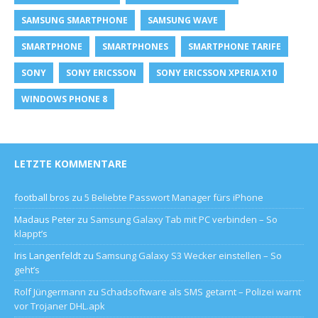
SAMSUNG SMARTPHONE
SAMSUNG WAVE
SMARTPHONE
SMARTPHONES
SMARTPHONE TARIFE
SONY
SONY ERICSSON
SONY ERICSSON XPERIA X10
WINDOWS PHONE 8
LETZTE KOMMENTARE
football bros
zu
5 Beliebte Passwort Manager fürs iPhone
Madaus Peter
zu
Samsung Galaxy Tab mit PC verbinden – So
klappt’s
Iris Langenfeldt
zu
Samsung Galaxy S3 Wecker einstellen – So
geht’s
Rolf Jüngermann
zu
Schadsoftware als SMS getarnt – Polizei warnt
vor Trojaner DHL.apk