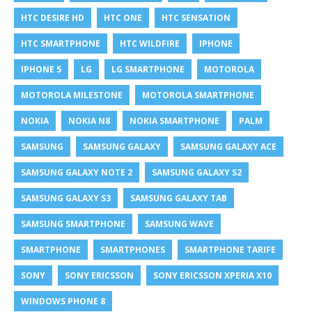
HTC DESIRE HD
HTC ONE
HTC SENSATION
HTC SMARTPHONE
HTC WILDFIRE
IPHONE
IPHONE 5
LG
LG SMARTPHONE
MOTOROLA
MOTOROLA MILESTONE
MOTOROLA SMARTPHONE
NOKIA
NOKIA N8
NOKIA SMARTPHONE
PALM
SAMSUNG
SAMSUNG GALAXY
SAMSUNG GALAXY ACE
SAMSUNG GALAXY NOTE 2
SAMSUNG GALAXY S2
SAMSUNG GALAXY S3
SAMSUNG GALAXY TAB
SAMSUNG SMARTPHONE
SAMSUNG WAVE
SMARTPHONE
SMARTPHONES
SMARTPHONE TARIFE
SONY
SONY ERICSSON
SONY ERICSSON XPERIA X10
WINDOWS PHONE 8