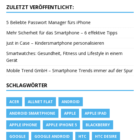
ZULETZT VERÖFFENTLICHT:
5 Beliebte Passwort Manager fürs iPhone
Mehr Sicherheit für das Smartphone – 6 effektive Tipps
Just in Case – Kindersmartphone personalisieren
Smartwatches: Gesundheit, Fitness und Lifestyle in einem
Gerät
Mobile Trend GmbH – Smartphone Trends immer auf der Spur
SCHLAGWÖRTER
ACER
ALLNET FLAT
ANDROID
ANDROID SMARTPHONE
APPLE
APPLE IPAD
APPLE IPHONE
APPLE IPHONE 5
BLACKBERRY
GOOGLE
GOOGLE ANDROID
HTC
HTC DESIRE