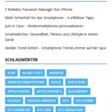
5 Beliebte Passwort Manager fürs iPhone
Mehr Sicherheit für das Smartphone – 6 effektive Tipps
Just in Case – Kindersmartphone personalisieren
Smartwatches: Gesundheit, Fitness und Lifestyle in einem
Gerät
Mobile Trend GmbH – Smartphone Trends immer auf der Spur
SCHLAGWÖRTER
ACER
ALLNET FLAT
ANDROID
ANDROID SMARTPHONE
APPLE
APPLE IPAD
APPLE IPHONE
APPLE IPHONE 5
BLACKBERRY
GOOGLE
GOOGLE ANDROID
HTC
HTC DESIRE
HTC DESIRE HD
HTC ONE
HTC SENSATION