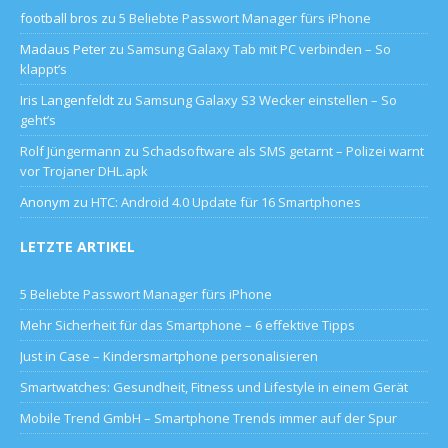
football bros
zu
5 Beliebte Passwort Manager fürs iPhone
Madaus Peter
zu
Samsung Galaxy Tab mit PC verbinden – So
klappt’s
Iris Langenfeldt
zu
Samsung Galaxy S3 Wecker einstellen – So
geht’s
Rolf Jüngermann
zu
Schadsoftware als SMS getarnt – Polizei warnt
vor Trojaner DHL.apk
Anonym
zu
HTC: Android 4.0 Update für 16 Smartphones
LETZTE ARTIKEL
5 Beliebte Passwort Manager fürs iPhone
Mehr Sicherheit für das Smartphone – 6 effektive Tipps
Just in Case – Kindersmartphone personalisieren
Smartwatches: Gesundheit, Fitness und Lifestyle in einem Gerät
Mobile Trend GmbH – Smartphone Trends immer auf der Spur