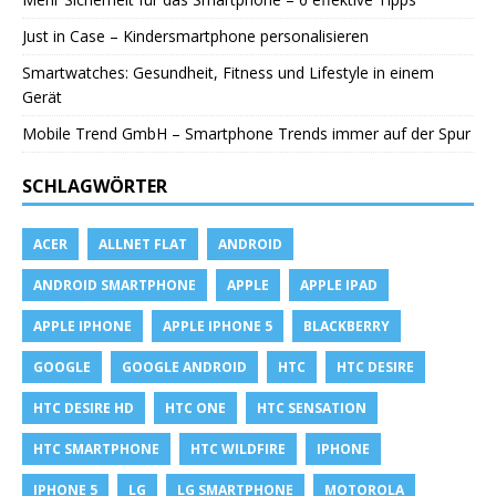
Just in Case – Kindersmartphone personalisieren
Smartwatches: Gesundheit, Fitness und Lifestyle in einem
Gerät
Mobile Trend GmbH – Smartphone Trends immer auf der Spur
SCHLAGWÖRTER
ACER
ALLNET FLAT
ANDROID
ANDROID SMARTPHONE
APPLE
APPLE IPAD
APPLE IPHONE
APPLE IPHONE 5
BLACKBERRY
GOOGLE
GOOGLE ANDROID
HTC
HTC DESIRE
HTC DESIRE HD
HTC ONE
HTC SENSATION
HTC SMARTPHONE
HTC WILDFIRE
IPHONE
IPHONE 5
LG
LG SMARTPHONE
MOTOROLA