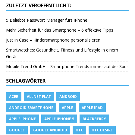
ZULETZT VERÖFFENTLICHT:
5 Beliebte Passwort Manager fürs iPhone
Mehr Sicherheit für das Smartphone – 6 effektive Tipps
Just in Case – Kindersmartphone personalisieren
Smartwatches: Gesundheit, Fitness und Lifestyle in einem
Gerät
Mobile Trend GmbH – Smartphone Trends immer auf der Spur
SCHLAGWÖRTER
ACER
ALLNET FLAT
ANDROID
ANDROID SMARTPHONE
APPLE
APPLE IPAD
APPLE IPHONE
APPLE IPHONE 5
BLACKBERRY
GOOGLE
GOOGLE ANDROID
HTC
HTC DESIRE