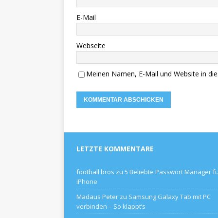
E-Mail
Webseite
Meinen Namen, E-Mail und Website in die
LETZTE KOMMENTARE
football bros
zu
5 Beliebte Passwort Manager f
iPhone
Madaus Peter
zu
Samsung Galaxy Tab mit PC
verbinden – So klappt’s