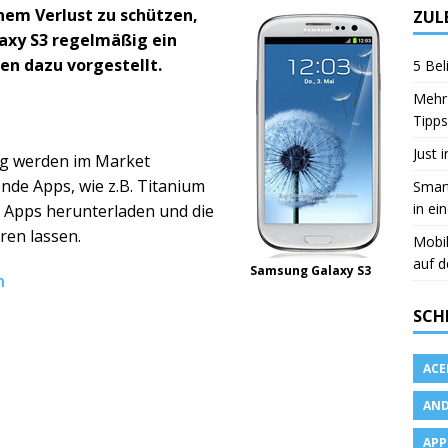
nem Verlust zu schützen,
ZUL
axy S3 regelmäßig ein
ten dazu vorgestellt.
5 Bel
Mehr 
Tipps
Just 
ung werden im Market
nde Apps, wie z.B. Titanium
Smart
in ei
r Apps herunterladen und die
ren lassen.
Mobi
auf d
Samsung Galaxy S3
n
SCH
ACE
AND
APP