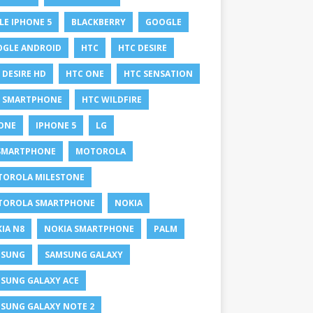
LE IPHONE 5
BLACKBERRY
GOOGLE
GLE ANDROID
HTC
HTC DESIRE
 DESIRE HD
HTC ONE
HTC SENSATION
 SMARTPHONE
HTC WILDFIRE
ONE
IPHONE 5
LG
SMARTPHONE
MOTOROLA
OROLA MILESTONE
TOROLA SMARTPHONE
NOKIA
IA N8
NOKIA SMARTPHONE
PALM
MSUNG
SAMSUNG GALAXY
SUNG GALAXY ACE
SUNG GALAXY NOTE 2