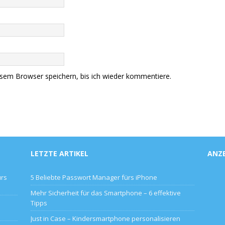
sem Browser speichern, bis ich wieder kommentiere.
LETZTE ARTIKEL
ANZ
ürs
5 Beliebte Passwort Manager fürs iPhone
Mehr Sicherheit für das Smartphone – 6 effektive
Tipps
Just in Case – Kindersmartphone personalisieren