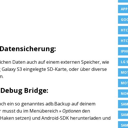
APP
GOO
HTC
HTC
 Datensicherung:
IPH
lichen Daten auch auf einem externen Speicher, wie
LG 
 Galaxy S3 eingelegte SD-Karte, oder über diverse
MOT
n.
MO
 Debug Bridge:
NOK
ch ein so genanntes adb.Backup auf deinem
SA
r musst du im Menübereich
» Optionen
den
SAM
 (Haken setzen) und Android-SDK herunterladen und
SAM