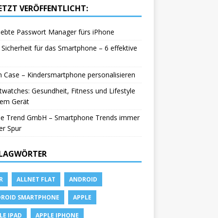
ETZT VERÖFFENTLICHT:
iebte Passwort Manager fürs iPhone
Sicherheit für das Smartphone – 6 effektive
in Case – Kindersmartphone personalisieren
watches: Gesundheit, Fitness und Lifestyle
nem Gerät
le Trend GmbH – Smartphone Trends immer
er Spur
LAGWÖRTER
R
ALLNET FLAT
ANDROID
ROID SMARTPHONE
APPLE
LE IPAD
APPLE IPHONE