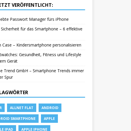
ETZT VERÖFFENTLICHT:
iebte Passwort Manager fürs iPhone
Sicherheit für das Smartphone – 6 effektive
in Case – Kindersmartphone personalisieren
watches: Gesundheit, Fitness und Lifestyle
nem Gerät
le Trend GmbH – Smartphone Trends immer
er Spur
LAGWÖRTER
R
ALLNET FLAT
ANDROID
ROID SMARTPHONE
APPLE
LE IPAD
APPLE IPHONE