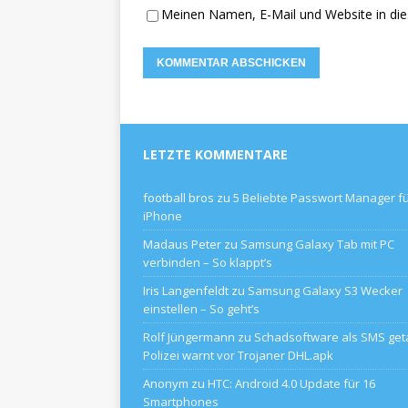
Meinen Namen, E-Mail und Website in die
LETZTE KOMMENTARE
football bros
zu
5 Beliebte Passwort Manager f
iPhone
Madaus Peter
zu
Samsung Galaxy Tab mit PC
verbinden – So klappt’s
Iris Langenfeldt
zu
Samsung Galaxy S3 Wecker
einstellen – So geht’s
Rolf Jüngermann
zu
Schadsoftware als SMS geta
Polizei warnt vor Trojaner DHL.apk
Anonym
zu
HTC: Android 4.0 Update für 16
Smartphones