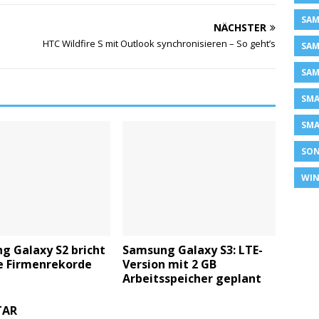
SAM
NÄCHSTER
HTC Wildfire S mit Outlook synchronisieren – So geht’s
SAM
SAM
SM
SMA
SON
WIN
g Galaxy S2 bricht
Samsung Galaxy S3: LTE-
e Firmenrekorde
Version mit 2 GB
Arbeitsspeicher geplant
TAR