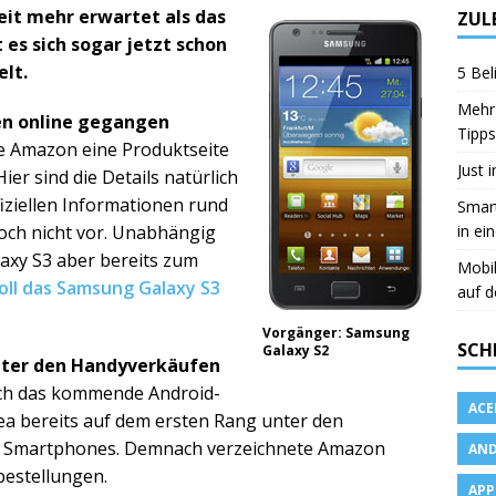
it mehr erwartet als das
ZUL
es sich sogar jetzt schon
lt.
5 Bel
Mehr 
en online gegangen
Tipps
te Amazon eine Produktseite
Just 
r sind die Details natürlich
fiziellen Informationen rund
Smart
in ei
och nicht vor. Unabhängig
axy S3 aber bereits zum
Mobi
soll das Samsung Galaxy S3
auf d
Vorgänger: Samsung
SCH
Galaxy S2
ter den Handyverkäufen
ich das kommende Android-
ACE
rea bereits auf dem ersten Rang unter den
nd Smartphones. Demnach verzeichnete Amazon
AND
bestellungen.
APP