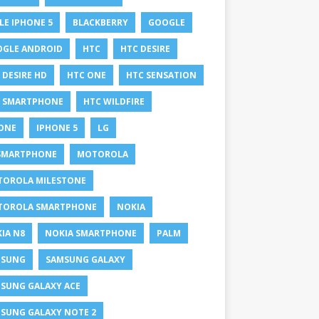
LE IPHONE 5
BLACKBERRY
GOOGLE
GLE ANDROID
HTC
HTC DESIRE
 DESIRE HD
HTC ONE
HTC SENSATION
 SMARTPHONE
HTC WILDFIRE
ONE
IPHONE 5
LG
SMARTPHONE
MOTOROLA
OROLA MILESTONE
TOROLA SMARTPHONE
NOKIA
IA N8
NOKIA SMARTPHONE
PALM
MSUNG
SAMSUNG GALAXY
SUNG GALAXY ACE
SUNG GALAXY NOTE 2