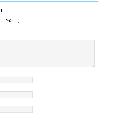
n
zen Prüfung