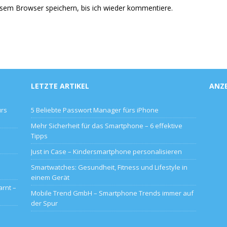
sem Browser speichern, bis ich wieder kommentiere.
LETZTE ARTIKEL
ANZ
ürs
5 Beliebte Passwort Manager fürs iPhone
Mehr Sicherheit für das Smartphone – 6 effektive
Tipps
Just in Case – Kindersmartphone personalisieren
Smartwatches: Gesundheit, Fitness und Lifestyle in
einem Gerät
rnt –
Mobile Trend GmbH – Smartphone Trends immer auf
der Spur