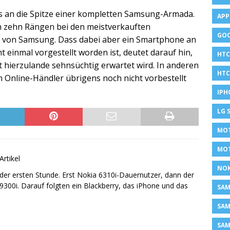
ns an die Spitze einer kompletten Samsung-Armada.
APP
en zehn Rängen bei den meistverkauften
GOO
von Samsung. Dass dabei aber ein Smartphone an
ht einmal vorgestellt worden ist, deutet darauf hin,
HTC
 hierzulande sehnsüchtig erwartet wird. In anderen
HTC
Online-Händler übrigens noch nicht vorbestellt
IPH
LG 
MOT
MO
Artikel
NOK
er ersten Stunde. Erst Nokia 6310i-Dauernutzer, dann der
300i. Darauf folgten ein Blackberry, das iPhone und das
SA
SAM
SAM