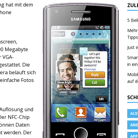
ng hat mit dem
ZUL
phone
5 Bel
Mehr 
Tipps
hscreen,
Just 
00 Megabyte
r VGA-
Smart
in ei
stattet. Die
ra beläuft sich
Mobi
einfache Fotos
auf d
SCH
-Auflösung und
ACE
 Der NFC-Chip
können Daten
AND
t werden. Der
APP