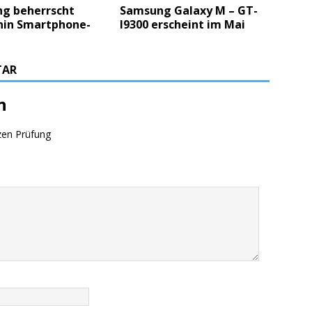
g beherrscht
Samsung Galaxy M – GT-
hin Smartphone-
I9300 erscheint im Mai
TAR
n
zen Prüfung