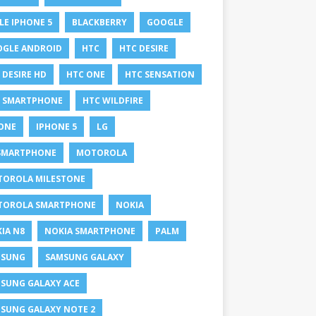
LE IPHONE 5
BLACKBERRY
GOOGLE
GLE ANDROID
HTC
HTC DESIRE
 DESIRE HD
HTC ONE
HTC SENSATION
 SMARTPHONE
HTC WILDFIRE
ONE
IPHONE 5
LG
SMARTPHONE
MOTOROLA
OROLA MILESTONE
TOROLA SMARTPHONE
NOKIA
IA N8
NOKIA SMARTPHONE
PALM
MSUNG
SAMSUNG GALAXY
SUNG GALAXY ACE
SUNG GALAXY NOTE 2