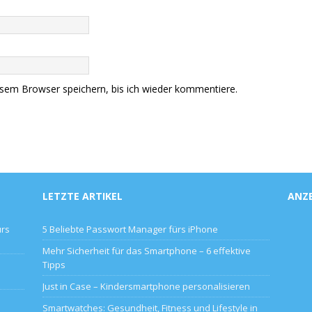
sem Browser speichern, bis ich wieder kommentiere.
LETZTE ARTIKEL
ANZ
ürs
5 Beliebte Passwort Manager fürs iPhone
Mehr Sicherheit für das Smartphone – 6 effektive
Tipps
Just in Case – Kindersmartphone personalisieren
Smartwatches: Gesundheit, Fitness und Lifestyle in