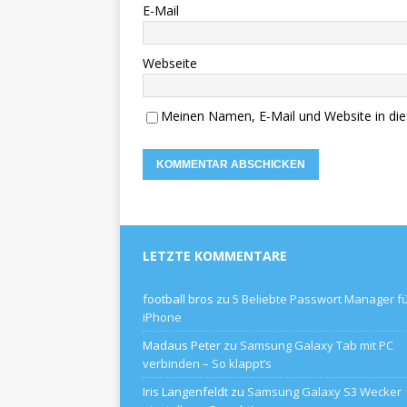
E-Mail
Webseite
Meinen Namen, E-Mail und Website in die
LETZTE KOMMENTARE
football bros
zu
5 Beliebte Passwort Manager f
iPhone
Madaus Peter
zu
Samsung Galaxy Tab mit PC
verbinden – So klappt’s
Iris Langenfeldt
zu
Samsung Galaxy S3 Wecker