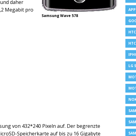
 und daher
7,2 Megabit pro
APP
Samsung Wave 578
GOO
HTC
HTC
IPH
LG 
MOT
MO
NOK
SA
SAM
sung von 432*240 Pixeln auf. Der begrenzte
microSD-Speicherkarte auf bis zu 16 Gigabyte
SAM