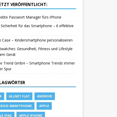
ETZT VERÖFFENTLICHT:
iebte Passwort Manager fürs iPhone
Sicherheit für das Smartphone – 6 effektive
in Case – Kindersmartphone personalisieren
watches: Gesundheit, Fitness und Lifestyle
nem Gerät
le Trend GmbH – Smartphone Trends immer
er Spur
LAGWÖRTER
R
ALLNET FLAT
ANDROID
ROID SMARTPHONE
APPLE
LE IPAD
APPLE IPHONE