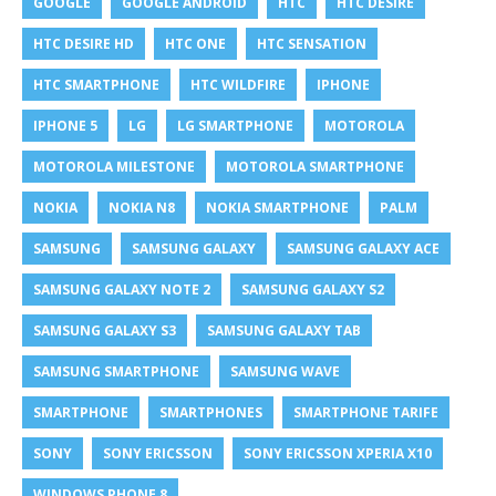
GOOGLE
GOOGLE ANDROID
HTC
HTC DESIRE
HTC DESIRE HD
HTC ONE
HTC SENSATION
HTC SMARTPHONE
HTC WILDFIRE
IPHONE
IPHONE 5
LG
LG SMARTPHONE
MOTOROLA
MOTOROLA MILESTONE
MOTOROLA SMARTPHONE
NOKIA
NOKIA N8
NOKIA SMARTPHONE
PALM
SAMSUNG
SAMSUNG GALAXY
SAMSUNG GALAXY ACE
SAMSUNG GALAXY NOTE 2
SAMSUNG GALAXY S2
SAMSUNG GALAXY S3
SAMSUNG GALAXY TAB
SAMSUNG SMARTPHONE
SAMSUNG WAVE
SMARTPHONE
SMARTPHONES
SMARTPHONE TARIFE
SONY
SONY ERICSSON
SONY ERICSSON XPERIA X10
WINDOWS PHONE 8