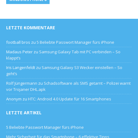
LETZTE KOMMENTARE
football bros
zu
5 Beliebte Passwort Manager fürs iPhone
Madaus Peter
zu
Samsung Galaxy Tab mit PC verbinden – So
klappt’s
Iris Langenfeldt
zu
Samsung Galaxy S3 Wecker einstellen – So
geht’s
Rolf Jüngermann
zu
Schadsoftware als SMS getarnt – Polizei warnt
vor Trojaner DHL.apk
Anonym
zu
HTC: Android 4.0 Update für 16 Smartphones
LETZTE ARTIKEL
5 Beliebte Passwort Manager fürs iPhone
Mehr Sicherheit für das Smartphone – 6 effektive Tipps