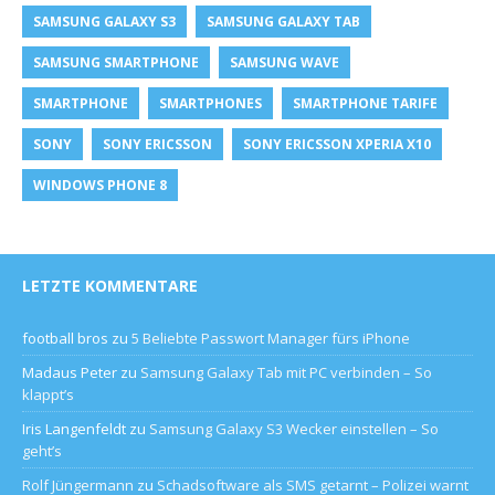
SAMSUNG GALAXY S3
SAMSUNG GALAXY TAB
SAMSUNG SMARTPHONE
SAMSUNG WAVE
SMARTPHONE
SMARTPHONES
SMARTPHONE TARIFE
SONY
SONY ERICSSON
SONY ERICSSON XPERIA X10
WINDOWS PHONE 8
LETZTE KOMMENTARE
football bros
zu
5 Beliebte Passwort Manager fürs iPhone
Madaus Peter
zu
Samsung Galaxy Tab mit PC verbinden – So
klappt’s
Iris Langenfeldt
zu
Samsung Galaxy S3 Wecker einstellen – So
geht’s
Rolf Jüngermann
zu
Schadsoftware als SMS getarnt – Polizei warnt