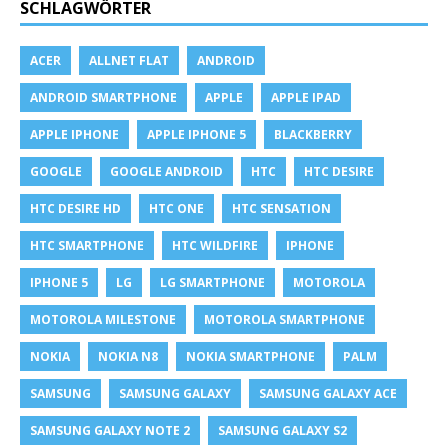
SCHLAGWÖRTER
ACER
ALLNET FLAT
ANDROID
ANDROID SMARTPHONE
APPLE
APPLE IPAD
APPLE IPHONE
APPLE IPHONE 5
BLACKBERRY
GOOGLE
GOOGLE ANDROID
HTC
HTC DESIRE
HTC DESIRE HD
HTC ONE
HTC SENSATION
HTC SMARTPHONE
HTC WILDFIRE
IPHONE
IPHONE 5
LG
LG SMARTPHONE
MOTOROLA
MOTOROLA MILESTONE
MOTOROLA SMARTPHONE
NOKIA
NOKIA N8
NOKIA SMARTPHONE
PALM
SAMSUNG
SAMSUNG GALAXY
SAMSUNG GALAXY ACE
SAMSUNG GALAXY NOTE 2
SAMSUNG GALAXY S2