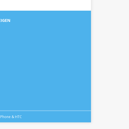
EIGEN
iPhone
&
HTC