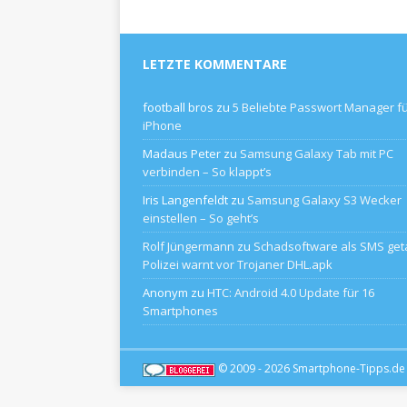
LETZTE KOMMENTARE
football bros
zu
5 Beliebte Passwort Manager f
iPhone
Madaus Peter
zu
Samsung Galaxy Tab mit PC
verbinden – So klappt’s
Iris Langenfeldt
zu
Samsung Galaxy S3 Wecker
einstellen – So geht’s
Rolf Jüngermann
zu
Schadsoftware als SMS geta
Polizei warnt vor Trojaner DHL.apk
Anonym
zu
HTC: Android 4.0 Update für 16
Smartphones
© 2009 - 2026
Smartphone-Tipps.de