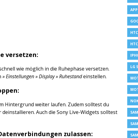
APP
GOO
HTC
HTC
e versetzen:
IPH
LG 
schnell wie möglich in die Ruhephase versetzen.
n
» Einstellungen » Display » Ruhestand
einstellen.
MOT
oppen:
MO
NOK
im Hintergrund weiter laufen. Zudem solltest du
deinstallieren. Auch die Sony Live-Widgets solltest
SA
SAM
 Datenverbindungen zulassen:
SAM