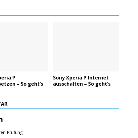
eria P
Sony Xperia P Internet
etzen – So geht’s
ausschalten – So geht’s
TAR
n
zen Prüfung