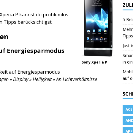
ZUL
Xperia P kannst du problemlos
5 Bel
 Tipps berücksichtigst.
Mehr 
ren
Tipps
Just 
 auf Energiesparmodus
Smart
in ei
Sony Xperia P
ligkeit auf Energiesparmodus
Mobi
auf d
ngen » Display » Helligkeit » An Lichtverhältnisse
SCH
ACE
AND
APP