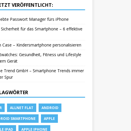
ETZT VERÖFFENTLICHT:
iebte Passwort Manager fürs iPhone
Sicherheit für das Smartphone – 6 effektive
in Case – Kindersmartphone personalisieren
watches: Gesundheit, Fitness und Lifestyle
nem Gerät
le Trend GmbH – Smartphone Trends immer
er Spur
LAGWÖRTER
R
ALLNET FLAT
ANDROID
ROID SMARTPHONE
APPLE
LE IPAD
APPLE IPHONE