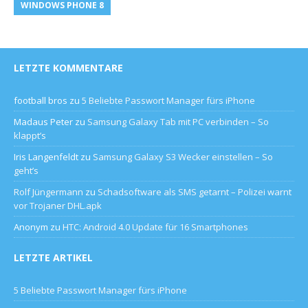
WINDOWS PHONE 8
LETZTE KOMMENTARE
football bros
zu
5 Beliebte Passwort Manager fürs iPhone
Madaus Peter
zu
Samsung Galaxy Tab mit PC verbinden – So
klappt’s
Iris Langenfeldt
zu
Samsung Galaxy S3 Wecker einstellen – So
geht’s
Rolf Jüngermann
zu
Schadsoftware als SMS getarnt – Polizei warnt
vor Trojaner DHL.apk
Anonym
zu
HTC: Android 4.0 Update für 16 Smartphones
LETZTE ARTIKEL
5 Beliebte Passwort Manager fürs iPhone