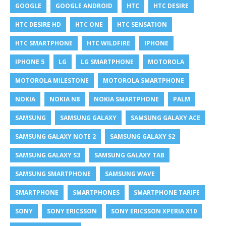
GOOGLE
GOOGLE ANDROID
HTC
HTC DESIRE
HTC DESIRE HD
HTC ONE
HTC SENSATION
HTC SMARTPHONE
HTC WILDFIRE
IPHONE
IPHONE 5
LG
LG SMARTPHONE
MOTOROLA
MOTOROLA MILESTONE
MOTOROLA SMARTPHONE
NOKIA
NOKIA N8
NOKIA SMARTPHONE
PALM
SAMSUNG
SAMSUNG GALAXY
SAMSUNG GALAXY ACE
SAMSUNG GALAXY NOTE 2
SAMSUNG GALAXY S2
SAMSUNG GALAXY S3
SAMSUNG GALAXY TAB
SAMSUNG SMARTPHONE
SAMSUNG WAVE
SMARTPHONE
SMARTPHONES
SMARTPHONE TARIFE
SONY
SONY ERICSSON
SONY ERICSSON XPERIA X10