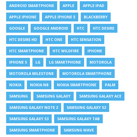
ANDROID SMARTPHONE
APPLE
APPLE IPAD
APPLE IPHONE
APPLE IPHONE 5
BLACKBERRY
GOOGLE
GOOGLE ANDROID
HTC
HTC DESIRE
HTC DESIRE HD
HTC ONE
HTC SENSATION
HTC SMARTPHONE
HTC WILDFIRE
IPHONE
IPHONE 5
LG
LG SMARTPHONE
MOTOROLA
MOTOROLA MILESTONE
MOTOROLA SMARTPHONE
NOKIA
NOKIA N8
NOKIA SMARTPHONE
PALM
SAMSUNG
SAMSUNG GALAXY
SAMSUNG GALAXY ACE
SAMSUNG GALAXY NOTE 2
SAMSUNG GALAXY S2
SAMSUNG GALAXY S3
SAMSUNG GALAXY TAB
SAMSUNG SMARTPHONE
SAMSUNG WAVE