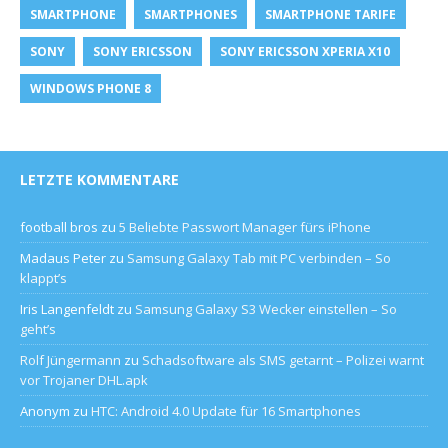
SMARTPHONE
SMARTPHONES
SMARTPHONE TARIFE
SONY
SONY ERICSSON
SONY ERICSSON XPERIA X10
WINDOWS PHONE 8
LETZTE KOMMENTARE
football bros
zu
5 Beliebte Passwort Manager fürs iPhone
Madaus Peter
zu
Samsung Galaxy Tab mit PC verbinden – So
klappt’s
Iris Langenfeldt
zu
Samsung Galaxy S3 Wecker einstellen – So
geht’s
Rolf Jüngermann
zu
Schadsoftware als SMS getarnt – Polizei warnt
vor Trojaner DHL.apk
Anonym
zu
HTC: Android 4.0 Update für 16 Smartphones