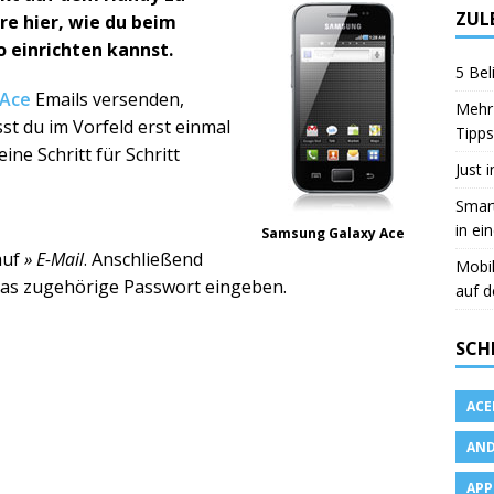
ZUL
e hier, wie du beim
 einrichten kannst.
5 Bel
 Ace
Emails versenden,
Mehr 
t du im Vorfeld erst einmal
Tipps
ine Schritt für Schritt
Just 
Smart
in ei
Samsung Galaxy Ace
auf
» E-Mail
. Anschließend
Mobi
das zugehörige Passwort eingeben.
auf d
SCH
ACE
AND
APP