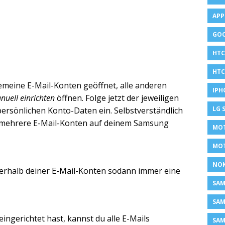
APP
GOO
HTC
HTC
meine E-Mail-Konten geöffnet, alle anderen
IPH
nuell einrichten
öffnen. Folge jetzt der jeweiligen
LG 
ersönlichen Konto-Daten ein. Selbstverständlich
h mehrere E-Mail-Konten auf deinem Samsung
MOT
MO
NOK
erhalb deiner E-Mail-Konten sodann immer eine
SA
SAM
ingerichtet hast, kannst du alle E-Mails
SAM