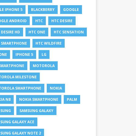
LE IPHONE 5
BLACKBERRY
GOOGLE
GLE ANDROID
HTC
HTC DESIRE
 DESIRE HD
HTC ONE
HTC SENSATION
 SMARTPHONE
HTC WILDFIRE
ONE
IPHONE 5
LG
SMARTPHONE
MOTOROLA
OROLA MILESTONE
TOROLA SMARTPHONE
NOKIA
IA N8
NOKIA SMARTPHONE
PALM
MSUNG
SAMSUNG GALAXY
SUNG GALAXY ACE
SUNG GALAXY NOTE 2