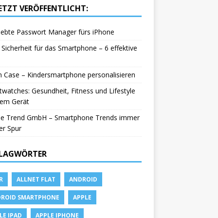
ETZT VERÖFFENTLICHT:
iebte Passwort Manager fürs iPhone
Sicherheit für das Smartphone – 6 effektive
in Case – Kindersmartphone personalisieren
watches: Gesundheit, Fitness und Lifestyle
nem Gerät
le Trend GmbH – Smartphone Trends immer
er Spur
LAGWÖRTER
R
ALLNET FLAT
ANDROID
ROID SMARTPHONE
APPLE
LE IPAD
APPLE IPHONE