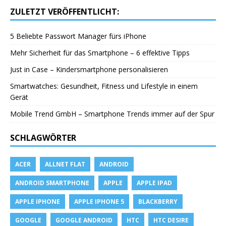
ZULETZT VERÖFFENTLICHT:
5 Beliebte Passwort Manager fürs iPhone
Mehr Sicherheit für das Smartphone – 6 effektive Tipps
Just in Case – Kindersmartphone personalisieren
Smartwatches: Gesundheit, Fitness und Lifestyle in einem
Gerät
Mobile Trend GmbH – Smartphone Trends immer auf der Spur
SCHLAGWÖRTER
ACER
ALLNET FLAT
ANDROID
ANDROID SMARTPHONE
APPLE
APPLE IPAD
APPLE IPHONE
APPLE IPHONE 5
BLACKBERRY
GOOGLE
GOOGLE ANDROID
HTC
HTC DESIRE