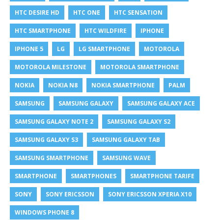
HTC DESIRE HD
HTC ONE
HTC SENSATION
HTC SMARTPHONE
HTC WILDFIRE
IPHONE
IPHONE 5
LG
LG SMARTPHONE
MOTOROLA
MOTOROLA MILESTONE
MOTOROLA SMARTPHONE
NOKIA
NOKIA N8
NOKIA SMARTPHONE
PALM
SAMSUNG
SAMSUNG GALAXY
SAMSUNG GALAXY ACE
SAMSUNG GALAXY NOTE 2
SAMSUNG GALAXY S2
SAMSUNG GALAXY S3
SAMSUNG GALAXY TAB
SAMSUNG SMARTPHONE
SAMSUNG WAVE
SMARTPHONE
SMARTPHONES
SMARTPHONE TARIFE
SONY
SONY ERICSSON
SONY ERICSSON XPERIA X10
WINDOWS PHONE 8