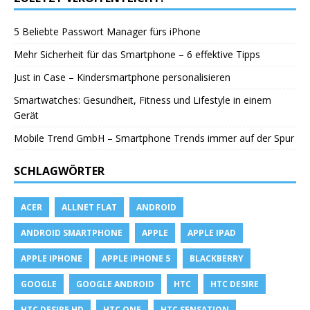
5 Beliebte Passwort Manager fürs iPhone
Mehr Sicherheit für das Smartphone – 6 effektive Tipps
Just in Case – Kindersmartphone personalisieren
Smartwatches: Gesundheit, Fitness und Lifestyle in einem
Gerät
Mobile Trend GmbH – Smartphone Trends immer auf der Spur
SCHLAGWÖRTER
ACER
ALLNET FLAT
ANDROID
ANDROID SMARTPHONE
APPLE
APPLE IPAD
APPLE IPHONE
APPLE IPHONE 5
BLACKBERRY
GOOGLE
GOOGLE ANDROID
HTC
HTC DESIRE
HTC DESIRE HD
HTC ONE
HTC SENSATION